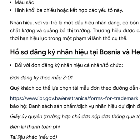
Màu sắc
Hình khối ba chiều hoặc kết hợp các yếu tố này.
Nhãn hiệu, với vai trò là một dấu hiệu nhận dạng, có bố
chất lượng và quảng bá thị trường. Thương hiệu được c
thời hạn hiệu lực trong một phạm vi lãnh thổ cụ thể.
Hồ sơ đăng ký nhãn hiệu tại Bosnia và H
Đối với đơn đăng ký nhãn hiệu cá nhân/tổ chức
:
Đơn đăng ký theo mẫu Z-01
Quý khách có thể lựa chọn tải mẫu đơn theo đường dẫn 
https://www.ipr.gov.ba/en/stranica/forms-for-trademark
bảo hộ; Danh sách sản phẩm/dịch vụ nhãn hiệu dự định đă
Giấy ủy quyền (trường hợp chủ đơn nộp đơn thông qua tổ
Biên lai thanh toán phí
Tài liệu khác (nếu có)