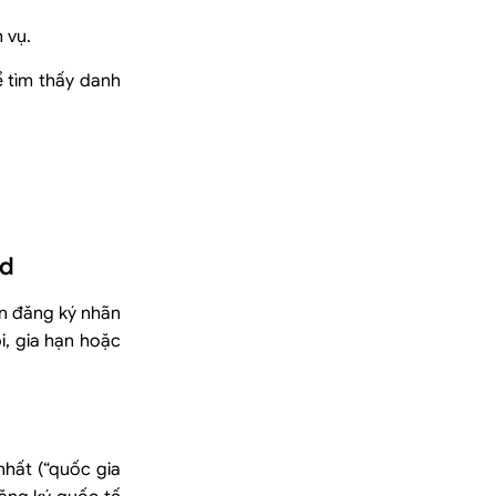
 vụ.
 tìm thấy danh
id
ơn đăng ký nhãn
i, gia hạn hoặc
hất (“quốc gia