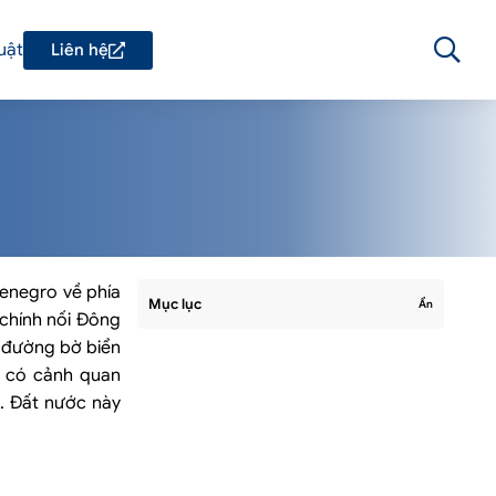
uật
Liên hệ
tenegro về phía
Mục lục
Ẩn
chính nối Đông
ó đường bờ biển
a có cảnh quan
g. Đất nước này