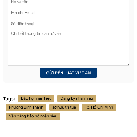
Tags:
Bảo hộ nhãn hiệu
Đăng ký nhãn hiệu
Phường Bình Thạnh
sở hữu trí tuệ
Tp. Hồ Chí Minh
Văn bằng bảo hộ nhãn hiệu