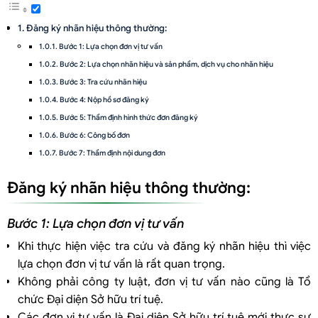
Đăng ký nhãn hiệu thông thường:
Bước 1: Lựa chọn đơn vị tư vấn
Bước 2: Lựa chọn nhãn hiệu và sản phẩm, dịch vụ cho nhãn hiệu
Bước 3: Tra cứu nhãn hiệu
Bước 4: Nộp hồ sơ đăng ký
Bước 5: Thẩm định hình thức đơn đăng ký
Bước 6: Công bố đơn
Bước 7: Thẩm định nội dung đơn
Bước 8: Nộp lệ phí cấp văn bằng bảo hộ
Đăng ký nhãn hiệu thông thường:
Bước 9: Cấp Giấy chứng nhận đăng ký nhãn hiệu
Hồ sơ đăng ký nhãn hiệu tập thể:
Bước 1: Lựa chọn đơn vị tư vấn
Hồ sơ đăng ký nhãn hiệu chứng nhận:
Khi thực hiện việc tra cứu và đăng ký nhãn hiệu thì việc
Đăng ký nhãn hiệu / Đăng ký thương hiệu trên địa phận 20 phường,
lựa chọn đơn vị tư vấn là rất quan trọng.
Quận Bình Thạnh, TP.HCM.
Không phải công ty luật, đơn vị tư vấn nào cũng là Tổ
chức Đại diện Sở hữu trí tuệ.
Các đơn vị tư vấn là Đại diện Sở hữu trí tuệ mới thực sự