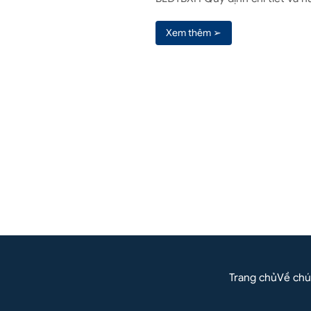
Xem thêm ➢
Liên hệ
(+84) 961571818
o
Liên 
(Zalo / Whatsapp / Viber)
Trang chủ
Về chú