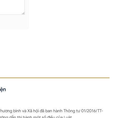
yện
hương binh và Xã hội đã ban hành Thông tư 01/2016/TT-
ướng dẫn thi hành một số điều của Luật…