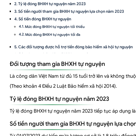
Tỷ lệ đóng BHXH tự nguyện năm 2023
Số tiền người tham gia BHXH tự nguyện lựa chọn năm 2023
Số tiền đóng BHXH tự nguyện
Mức đóng BHXH tự nguyện tối thiểu
Mức đóng BHXH tự nguyện tối đa
Các đối tượng được hỗ trợ tiền đóng bảo hiểm xã hội tự nguyện
Các phương thức đóng BHXH tự nguyện
Thủ tục tham gia BHXH tự nguyện
Đối tượng tham gia BHXH tự nguyện
Những lợi ích khi tham gia BHXH tự nguyện
Là công dân Việt Nam từ đủ 15 tuổi trở lên và không th
Rủi ro khi không tham gia BHXH tự nguyện
(Theo khoản 4 Điều 2 Luật Bảo hiểm xã hội 2014).
Tỷ lệ đóng BHXH tự nguyện năm 2023
Tỷ lệ đóng BHXH tự nguyện năm 2023 tiếp tục áp dụng l
Số tiền người tham gia BHXH tự nguyện lựa chọ