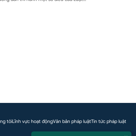
hệ qua Whatsapp
ng tôi
Lĩnh vực hoạt động
Văn bản pháp luật
Tin tức pháp luật