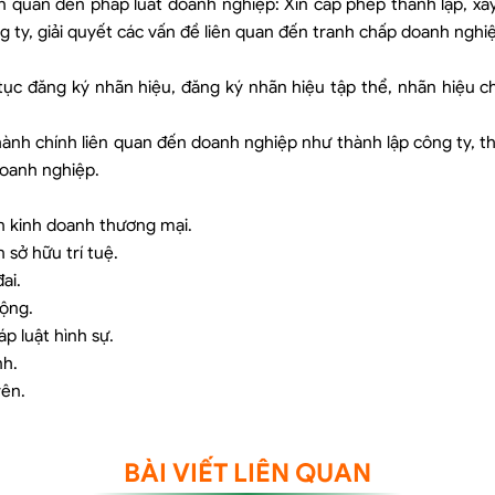
iên quan đến pháp luât doanh nghiệp: Xin cấp phép thành lập, x
ng ty, giải quyết các vấn đề liên quan đến tranh chấp doanh nghi
ủ tục đăng ký nhãn hiệu, đăng ký nhãn hiệu tập thể, nhãn hiệu c
hành chính liên quan đến doanh nghiệp như thành lập công ty, th
doanh nghiệp.
ến kinh doanh thương mại.
 sở hữu trí tuệ.
ai.
động.
p luật hình sự.
nh.
yên.
BÀI VIẾT LIÊN QUAN