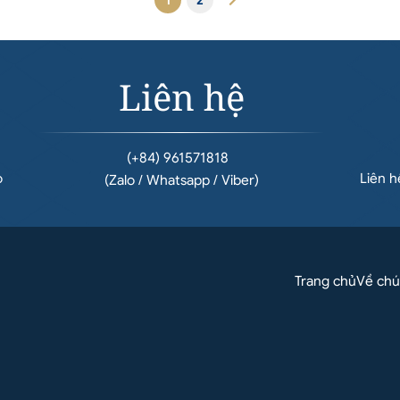
Liên hệ
(+84) 961571818
o
Liên 
(Zalo / Whatsapp / Viber)
Trang chủ
Về chú