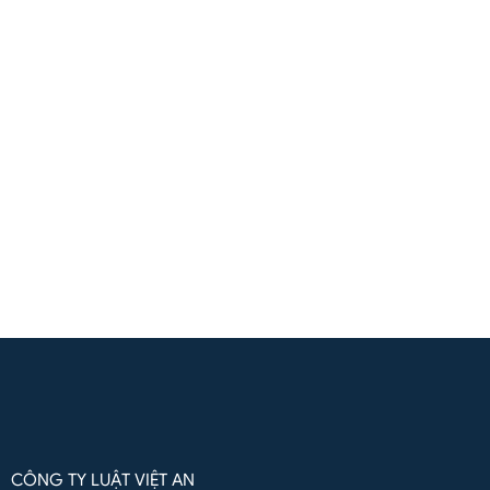
Liên hệ qua Zalo
Liên hệ
(+84) 961571818
(Zalo / Whatsapp / Viber)
Liên hệ qua Whatsapp
CÔNG TY LUẬT VIỆT AN