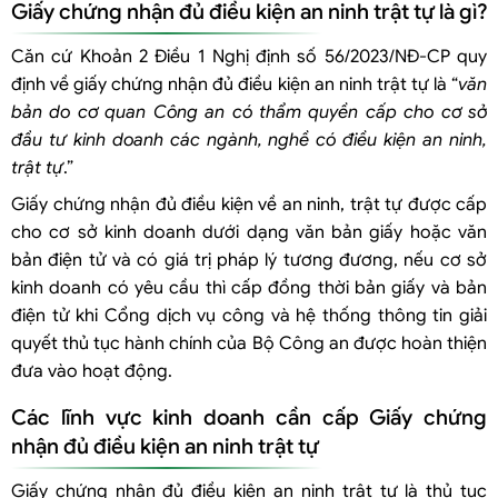
Giấy chứng nhận đủ điều kiện an ninh trật tự là gì?
Kinh doanh khí
Kinh doanh vật liệu nổ công nghiệp
Căn cứ Khoản 2 Điều 1 Nghị định số 56/2023/NĐ-CP quy
Kinh doanh tiền chất thuốc nổ
định về giấy chứng nhận đủ điều kiện an ninh trật tự là “
văn
Kinh doanh ngành, nghề có sử dụng vật liệu nổ công nghiệp và tiền
bản do cơ quan Công an có thẩm quyền cấp cho cơ sở
chất thuốc nổ
đầu tư kinh doanh các ngành, nghề có điều kiện an ninh,
Kinh doanh dịch vụ nổ mìn
trật tự
.”
Kinh doanh dịch vụ in
Giấy chứng nhận đủ điều kiện về an ninh, trật tự được cấp
Kinh doanh các thiết bị gây nhiễu, phá sóng thông tin di động
cho cơ sở kinh doanh dưới dạng văn bản giấy hoặc văn
Kinh doanh dịch vụ phẫu thuật thẩm mỹ
bản điện tử và có giá trị pháp lý tương đương, nếu cơ sở
Kinh doanh dịch vụ karaoke, vũ trường:
kinh doanh có yêu cầu thì cấp đồng thời bản giấy và bản
Kinh doanh dịch vụ lưu trú
điện tử khi Cổng dịch vụ công và hệ thống thông tin giải
Kinh doanh quân trang, quân dụng cho lực lượng vũ trang, vũ khí
quyết thủ tục hành chính của Bộ Công an được hoàn thiện
quân dụng, trang thiết bị, kỹ thuật, khí tài, phương tiện chuyên dùng cho
đưa vào hoạt động.
Quân sự, Công an; linh kiện, bộ phận, phụ tùng, vật tư và trang thiết bị
Các lĩnh vực kinh doanh cần cấp Giấy chứng
đặc chủng, công nghệ chuyên dùng chế tạo chúng
nhận đủ điều kiện an ninh trật tự
Giấy chứng nhận đủ điều kiện an ninh trật tự là thủ tục