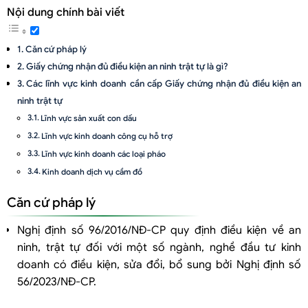
Nội dung chính bài viết
Căn cứ pháp lý
Giấy chứng nhận đủ điều kiện an ninh trật tự là gì?
Các lĩnh vực kinh doanh cần cấp Giấy chứng nhận đủ điều kiện an
ninh trật tự
Lĩnh vực sản xuất con dấu
Lĩnh vực kinh doanh công cụ hỗ trợ
Lĩnh vực kinh doanh các loại pháo
Kinh doanh dịch vụ cầm đồ
Kinh doanh dịch vụ xoa bóp
Căn cứ pháp lý
Kinh doanh thiết bị phát tín hiệu của xe được quyền ưu tiên
Kinh doanh dịch vụ bảo vệ
Nghị định số 96/2016/NĐ-CP quy định điều kiện về an
Kinh doanh súng bắn sơn
ninh, trật tự đối với một số ngành, nghề đầu tư kinh
Kinh doanh trò chơi điện tử có thưởng dành cho người nước ngoài.
doanh có điều kiện, sửa đổi, bổ sung bởi Nghị định số
Kinh doanh casino
56/2023/NĐ-CP.
Kinh doanh dịch vụ đặt cược