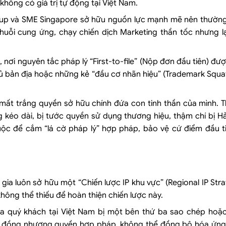
hông có giá trị tự động tại Việt Nam.
artup và SME Singapore sở hữu nguồn lực mạnh mẽ nên thườn
chuỗi cung ứng, chạy chiến dịch Marketing thần tốc nhưng l
 nơi nguyên tắc pháp lý “First-to-file” (Nộp đơn đầu tiên) đượ
ủ bản địa hoặc những kẻ “đầu cơ nhãn hiệu” (Trademark Squa
ất trắng quyền sở hữu chính đứa con tinh thần của mình. T
 kéo dài, bị tước quyền sử dụng thương hiệu, thậm chí bị Hả
uộc để cắm “lá cờ pháp lý” hợp pháp, bảo vệ cứ điểm đầu t
gia luôn sở hữu một “Chiến lược IP khu vực” (Regional IP Str
hông thể thiếu để hoàn thiện chiến lược này.
ủa quý khách tại Việt Nam bị một bên thứ ba sao chép hoặ
ợp đồng nhượng quyền hợp pháp, không thể đồng bộ hóa ứng