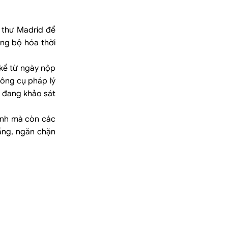
h thư Madrid để
ng bộ hóa thời
 kể từ ngày nộp
công cụ pháp lý
p đang khảo sát
ính mà còn các
tầng, ngăn chặn