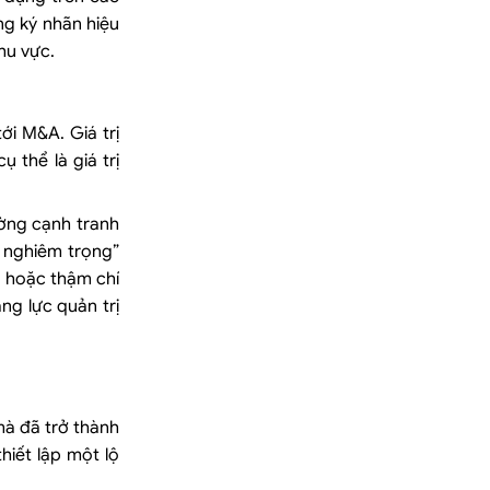
ng ký nhãn hiệu
hu vực.
ới M&A. Giá trị
 thể là giá trị
ường cạnh tranh
 nghiêm trọng”
, hoặc thậm chí
ng lực quản trị
mà đã trở thành
hiết lập một lộ