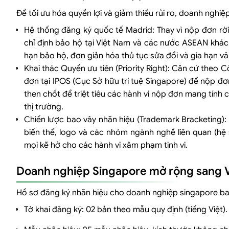
Để tối ưu hóa quyền lợi và giảm thiểu rủi ro, doanh nghi
Hệ thống đăng ký quốc tế Madrid: Thay vì nộp đơn rời
chỉ định bảo hộ tại Việt Nam và các nước ASEAN khác
hạn bảo hộ, đơn giản hóa thủ tục sửa đổi và gia hạn v
Khai thác Quyền ưu tiên (Priority Right): Căn cứ theo
đơn tại IPOS (Cục Sở hữu trí tuệ Singapore) để nộp đ
then chốt để triệt tiêu các hành vi nộp đơn mang tính
thị trường.
Chiến lược bao vây nhãn hiệu (Trademark Bracketing)
biến thể, logo và các nhóm ngành nghề liên quan (hệ 
mọi kẽ hở cho các hành vi xâm phạm tinh vi.
Doanh nghiệp Singapore mở rộng sang V
Hồ sơ đăng ký nhãn hiệu cho doanh nghiệp singapore b
Tờ khai đăng ký: 02 bản theo mẫu quy định (tiếng Việt).