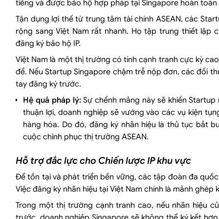
tiếng và được bảo hộ hợp pháp tại Singapore hoàn toàn k
Tận dụng lợi thế từ trung tâm tài chính ASEAN, các St
rộng sang Việt Nam rất nhanh. Họ tập trung thiết lập 
đăng ký bảo hộ IP.
Việt Nam là một thị trường có tính cạnh tranh cực kỳ cao,
để. Nếu Startup Singapore chậm trễ nộp đơn, các đối th
tay đăng ký trước.
Hệ quả pháp lý:
Sự chểnh mảng này sẽ khiến Startup m
thuận lợi, doanh nghiệp sẽ vướng vào các vụ kiện tụng
hàng hóa. Do đó, đăng ký nhãn hiệu là thủ tục bắt b
cuộc chinh phục thị trường ASEAN.
Hỗ trợ đắc lực cho Chiến lược IP khu vực
Để tồn tại và phát triển bền vững, các tập đoàn đa quốc 
Việc đăng ký nhãn hiệu tại Việt Nam chính là mảnh ghép k
Trong một thị trường cạnh tranh cao, nếu nhãn hiệu c
trước, doanh nghiệp Singapore sẽ không thể ký kết h