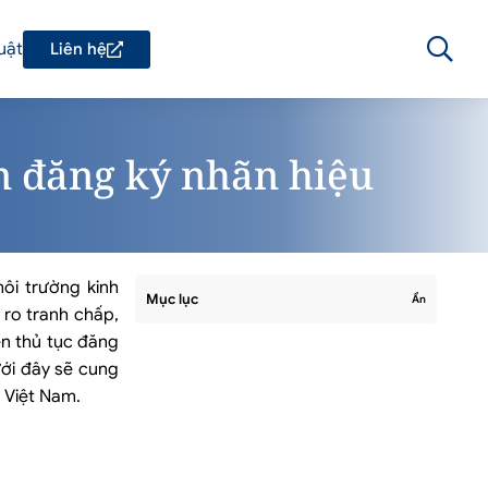
uật
Liên hệ
n đăng ký nhãn hiệu
ôi trường kinh
Mục lục
Ẩn
 ro tranh chấp,
ến thủ tục đăng
ưới đây sẽ cung
g Việt Nam.