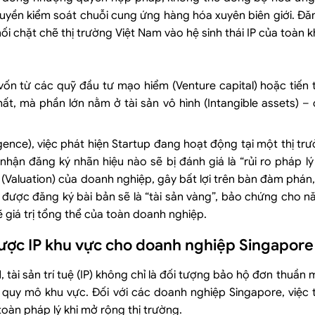
quyền kiểm soát chuỗi cung ứng hàng hóa xuyên biên giới. Đă
ối chặt chẽ thị trường Việt Nam vào hệ sinh thái IP của toàn k
vốn từ các quỹ đầu tư mạo hiểm (Venture capital) hoặc tiến t
, mà phần lớn nằm ở tài sản vô hình (Intangible assets) – cụ
gence), việc phát hiện Startup đang hoạt động tại một thị tr
ận đăng ký nhãn hiệu nào sẽ bị đánh giá là “rủi ro pháp lý
iá (Valuation) của doanh nghiệp, gây bất lợi trên bàn đàm phán
ã được đăng ký bài bản sẽ là “tài sản vàng”, bảo chứng cho nă
 giá trị tổng thể của toàn doanh nghiệp.
ược IP khu vực cho doanh nghiệp Singapore
 tài sản trí tuệ (IP) không chỉ là đối tượng bảo hộ đơn thuần 
n quy mô khu vực. Đối với các doanh nghiệp Singapore, việc t
 toàn pháp lý khi mở rộng thị trường.