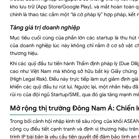
kho lưu trữ (App Store/Google Play), và mất hoàn toàn 
chính là thao tác cắm một “lá cờ pháp lý” hợp pháp, kết n
Tăng giá trị doanh nghiệp
Mục tiêu cuối cùng của phần lớn các startup là thu hút 
của doanh nghiệp lúc này không chỉ nằm ở cơ sở vật chất
thương hiệu.
Khi các quỹ đầu tư tiến hành Thẩm định pháp lý (Due Dili
cao như Việt Nam mà không sở hữu bất kỳ Giấy chứng nh
(High Legal Risk). Điều này trực tiếp làm sụt giảm định g
khiến các quỹ đầu tư rút lui. Ngược lại, một nhãn hiệu đ
rủi ro của đội ngũ Startup/SME, qua đó gia tăng mạnh mẽ
Mở rộng thị trường Đông Nam Á: Chiến l
Trong bối cảnh hội nhập kinh tế sâu rộng của khối ASEAN,
công cụ điều tiết cạnh tranh và định vị thương hiệu trê
trình IP bài bản là yêu cầu tiên quyết để đảm bảo tính an