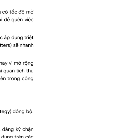
g có tốc độ mở
ại dễ quên việc
c áp dụng triệt
tters) sẽ nhanh
hay vì mở rộng
i quan tịch thu
iên trong công
ategy) đồng bộ.
c đăng ký chặn
 dụng trên các