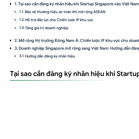
Tại sao cần đăng ký nhãn hiệu khi Startup Singapore vào Việt Nam
Bảo vệ thương hiệu an toàn khi mở rộng ASEAN
Hỗ trợ đắc lực cho Chiến lược IP khu vực
Tăng giá trị doanh nghiệp
Mở rộng thị trường Đông Nam Á: Chiến lược IP khu vực cho doan
Doanh nghiệp Singapore mở rộng sang Việt Nam: Hướng dẫn đăng
Hướng dẫn đăng ký nhãn hiệu
Lỗi thường gặp khi doanh nghiệp Singapore đăng ký nhãn hiệu tạ
Tại sao cần đăng ký nhãn hiệu khi Start
Vụ kiện tranh chấp nhãn hiệu “SUPER MAXILITE” và “SUPER MAXI
Một số câu hỏi về đăng ký nhãn hiệu cho doanh nghiệp Singapore
Doanh nghiệp Singapore có thể sử dụng tiếng Anh trong hồ sơ đăn
Công ty mẹ tại Singapore chưa thành lập pháp nhân tại Việt Nam 
Mất bao lâu để Startup Singapore nhận được Giấy chứng nhận đăng
Luật Việt An – Dịch vụ đăng ký nhãn hiệu cho Startup Singapore