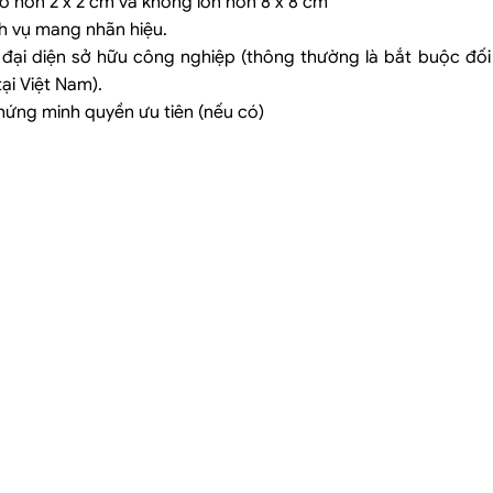
ỏ hơn 2 x 2 cm và không lớn hơn 8 x 8 cm
ch vụ mang nhãn hiệu.
đại diện sở hữu công nghiệp (thông thường là bắt buộc đối 
ại Việt Nam).
u chứng minh quyền ưu tiên (nếu có)