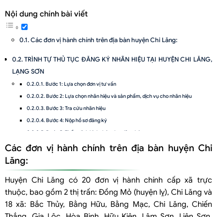
Nội dung chính bài viết
Các đơn vị hành chính trên địa bàn huyện Chi Lăng:
TRÌNH TỰ THỦ TỤC ĐĂNG KÝ NHÃN HIỆU TẠI HUYỆN CHI LĂNG,
LẠNG SƠN
Bước 1: Lựa chọn đơn vị tư vấn
Bước 2: Lựa chọn nhãn hiệu và sản phẩm, dịch vụ cho nhãn hiệu
Bước 3: Tra cứu nhãn hiệu
Bước 4: Nộp hồ sơ đăng ký
Bước 5: Thẩm định hình thức đơn đăng ký
Bước 6: Công bố đơn
Các đơn vị hành chính trên địa bàn huyện Chi
Bước 7: Thẩm định nội dung đơn
Lăng:
Bước 8: Nộp lệ phí cấp văn bằng bảo hộ
Huyện Chi Lăng có 20 đơn vị hành chính cấp xã trực
Bước 9: Cấp Giấy chứng nhận đăng ký nhãn hiệu
thuộc, bao gồm 2 thị trấn: Đồng Mỏ (huyện lỵ), Chi Lăng và
18 xã: Bắc Thủy, Bằng Hữu, Bằng Mạc, Chi Lăng, Chiến
Thắng, Gia Lộc, Hòa Bình, Hữu Kiên, Lâm Sơn, Liên Sơn,