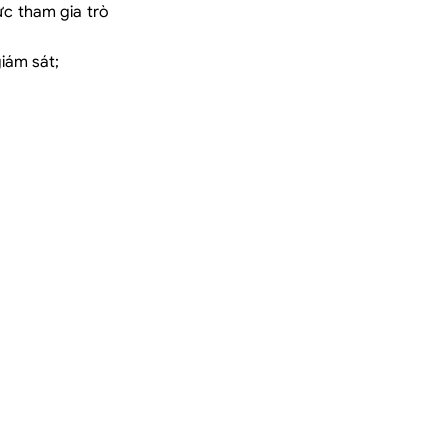
ực tham gia trò
iám sát;