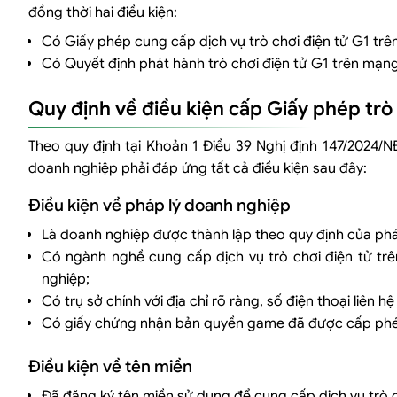
đồng thời hai điều kiện:
Giấy phép G1 là gì?
Game nước ngoài có xin G1 được không?
Có Giấy phép cung cấp dịch vụ trò chơi điện tử G1 tr
Có cần xin lại khi thay đổi nội dung game?
Có Quyết định phát hành trò chơi điện tử G1 trên mạ
Giấy phép G1 có thời hạn không?
Quy định về điều kiện cấp Giấy phép trò 
Dịch vụ xin cấp giấy phép kinh doanh trò chơi điện tử trọn gói của
Lợi ích khi sử dụng dịch vụ tại Luật Việt An
Theo quy định tại Khoản 1 Điều 39 Nghị định 147/2024/
doanh nghiệp phải đáp ứng tất cả điều kiện sau đây:
Điều kiện về pháp lý doanh nghiệp
Là doanh nghiệp được thành lập theo quy định của phá
Có ngành nghề cung cấp dịch vụ trò chơi điện tử tr
nghiệp;
Có trụ sở chính với địa chỉ rõ ràng, số điện thoại liên 
Có giấy chứng nhận bản quyền game đã được cấp ph
Điều kiện về tên miền
Đã đăng ký tên miền sử dụng để cung cấp dịch vụ trò c