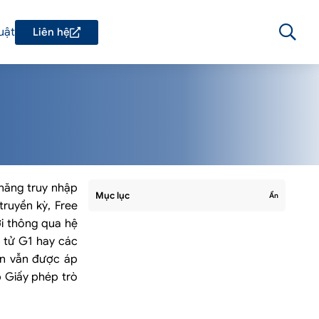
uật
Liên hệ
 năng truy nhập
Mục lục
Ẩn
ruyền kỳ, Free
ời thông qua hệ
 tử G1 hay các
iện vẫn được áp
p Giấy phép trò