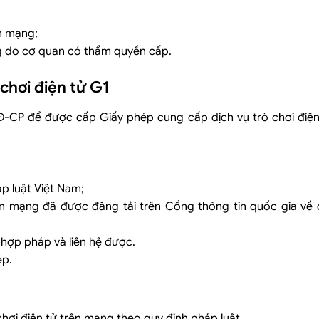
ên mạng;
ng do cơ quan có thẩm quyền cấp.
chơi điện tử G1
 công ty luật Việt An
NĐ-CP để được cấp Giấy phép cung cấp dịch vụ trò chơi điện
p luật Việt Nam;
ên mạng đã được đăng tải trên Cổng thông tin quốc gia về
hệ hợp pháp và liên hệ được.
ép.
hơi điện tử trên mạng theo quy định pháp luật.