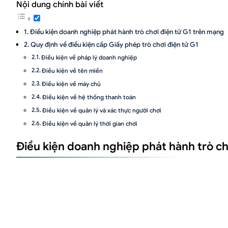
Nội dung chính bài viết
Điều kiện doanh nghiệp phát hành trò chơi điện tử G1 trên mạng
Quy định về điều kiện cấp Giấy phép trò chơi điện tử G1
Điều kiện về pháp lý doanh nghiệp
Điều kiện về tên miền
Điều kiện về máy chủ
Điều kiện về hệ thống thanh toán
Điều kiện về quản lý và xác thực người chơi
Điều kiện về quản lý thời gian chơi
Điều kiện về phân loại độ tuổi và cảnh báo
Điều kiện doanh nghiệp phát hành trò ch
Điều kiện về quản lý nội dung trao đổi
Điều kiện về lưu trữ thông tin và vật phẩm ảo
Điều kiện về an toàn thông tin và quyền lợi người chơi
Điều kiện về phương án dự phòng
Điều kiện về tài chính – tổ chức – nhân sự
Quy định về điều kiện cấp Quyết định phát hành trò chơi điện tử