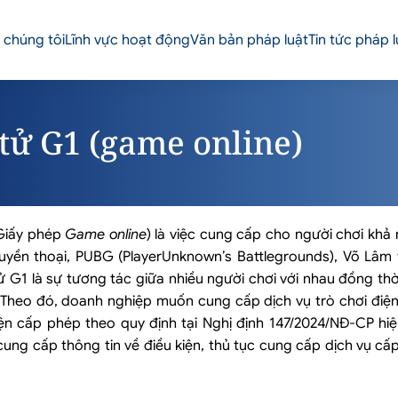
 chúng tôi
Lĩnh vực hoạt động
Văn bản pháp luật
Tin tức pháp l
 tử G1 (game online)
 Giấy phép
Game online
) là việc cung cấp cho người chơi khả
uyền thoại, PUBG (PlayerUnknown’s Battlegrounds), Võ Lâm t
n tử G1 là sự tương tác giữa nhiều người chơi với nhau đồng th
 Theo đó, doanh nghiệp muốn cung cấp dịch vụ trò chơi điện
kiện cấp phép theo quy định tại Nghị định 147/2024/NĐ-CP h
cung cấp thông tin về điều kiện, thủ tục cung cấp dịch vụ cấ