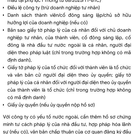
mẫu tại phụ lục I Thông tư 68/2025/TT-BTC)
Điều lệ công ty (trừ doanh nghiệp tư nhân)
Danh sách thành viên/cổ đông sáng lập/chủ sở hữu
hưởng lợi của doanh nghiệp (nếu có)
Bản sao giấy tờ pháp lý của cá nhân đối với chủ doanh
nghiệp tư nhân, của thành viên, cổ đông sáng lập, cổ
đông là nhà đầu tư nước ngoài là cá nhân, người đại
diện theo pháp luật (chỉ trong trường hợp không có mã
định danh),
Giấy tờ pháp lý của tổ chức đối với thành viên là tổ chức
và văn bản cử người đại diện theo ủy quyền; giấy tờ
pháp lý của cá nhân đối với người đại diện theo ủy quyền
của thành viên là tổ chức (chỉ trong trường hợp không
có mã định danh)
Giấy ủy quyền (nếu ủy quyền nộp hồ sơ)
Với công ty có yếu tố nước ngoài, cần thêm hồ sơ chứng
minh tư cách pháp lý của nhà đầu tư, hợp pháp hóa lãnh
sự (nếu có), văn bản chấp thuận của cơ quan đăng ký đầu