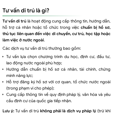
Mã ngành 7822 – 78222: Cung ứng nguồn nhân lực khác làm việc ở
Tư vấn di trú là gì?
nước ngoài
Mã ngành 7911 – 79110: Đại lý lữ hành
Tư vấn di trú
là hoạt động cung cấp thông tin, hướng dẫn,
Mã ngành 7990 – 79900: Hoạt động liên quan đến du lịch khác
hỗ trợ cá nhân hoặc tổ chức trong việc
chuẩn bị hồ sơ,
Mã ngành 8554 – 85540: Giáo dục dự bị đại học
thủ tục liên quan đến việc di chuyển, cư trú, học tập hoặc
Mã ngành 8569 – 85690: Hoạt động hỗ trợ giáo dục khác
làm việc ở nước ngoài
.
Lưu ý về cách ghi mã ngành
Các dịch vụ tư vấn di trú thường bao gồm:
Hồ sơ thành lập công ty tư vấn di trú
Tư vấn lựa chọn chương trình du học, định cư, đầu tư,
Hồ sơ đăng ký doanh nghiệp
lao động nước ngoài phù hợp;
Trình tự thực hiện
Hướng dẫn chuẩn bị hồ sơ cá nhân, tài chính, chứng
minh năng lực;
Một số lưu ý pháp lý khi kinh doanh dịch vụ tư vấn di trú
Hỗ trợ đăng ký hồ sơ với cơ quan, tổ chức nước ngoài
Dịch vụ hỗ trợ đăng ký mã ngành và thành lập công ty tư vấn di trú
(trong phạm vi cho phép);
Cung cấp thông tin về quy định pháp lý, văn hóa và yêu
cầu định cư của quốc gia tiếp nhận.
Lưu ý:
Tư vấn di trú
không phải là dịch vụ pháp lý
(trừ khi