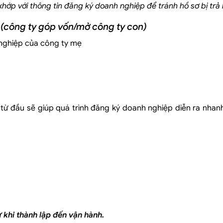
khớp với thông tin đăng ký doanh nghiệp để tránh hồ sơ bị trả l
nh online
 (công ty góp vốn/mở công ty con)
 trợ pháp lý
 đầu
nghiệp của công ty mẹ
26)
y từ đầu sẽ giúp quá trình đăng ký doanh nghiệp diễn ra nha
ư vấn cụ thể.
 gì
khi thành lập đến vận hành.