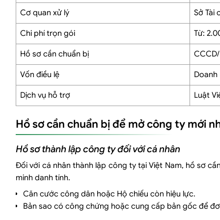
Khi khách hàng mục tiêu là tổ chức, doanh nghiệp
Cơ quan xử lý
Sở Tài 
Khi đối tác cần ký hợp đồng với đơn vị có tư cách pháp nhân
Khi cần hạch toán hoạt động kinh doanh rõ ràng, bài bản
Chi phí trọn gói
Từ: 2.
Khi có định hướng phát triển quy mô và chiến lược dài hạn
Hồ sơ cần chuẩn bị
CCCD/H
Các trường hợp chưa cần thành lập doanh nghiệp
Những lưu ý quan trọng khi mở công ty năm 2026
Vốn điều lệ
Doanh 
Về mức vốn điều lệ – Không cần chứng minh nhưng phải chịu trá
Dịch vụ hỗ trợ
Luật Vi
Lựa chọn loại hình công ty phù hợp
Trụ sở công ty phải hợp pháp
Hồ sơ cần chuẩn bị để mở công ty mới n
Đặt tên công ty đúng quy định
Ngành nghề kinh doanh
Hồ sơ thành lập công ty đối với cá nhân
Người đại diện theo pháp luật
Đối với cá nhân thành lập công ty tại Việt Nam, hồ sơ c
Tại sao nên sử dụng dịch vụ của Luật Việt An
minh danh tính.
Là đơn vị dịch vụ pháp lý đa lĩnh vực – Đồng hành toàn diện cùng
Căn cước công dân hoặc Hộ chiếu còn hiệu lực.
Chi phí pháp lý phù hợp, giải pháp tối ưu
Bản sao có công chứng hoặc cung cấp bản gốc để đơn
Hỗ trợ pháp lý toàn diện trong quá trình hoạt động của doanh ng