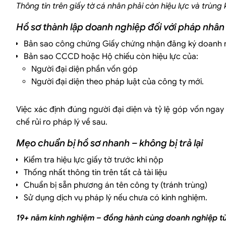
Dịch vụ trọn gói sau thành lập – Tiết kiệm chi phí, tối ưu thời gian
Thông tin trên giấy tờ cá nhân phải còn hiệu lực và trùng 
Hỗ trợ văn phòng dịch vụ – Giải pháp cho doanh nghiệp kinh doa
Hồ sơ thành lập doanh nghiệp đối với pháp nhân
Hệ thống văn phòng hai đầu đất nước – Lợi thế vượt trội trong hỗ
Luật Việt An – Giải pháp pháp lý tối ưu cho doanh nghiệp ngay từ
Bản sao công chứng Giấy chứng nhận đăng ký doanh 
Bản sao CCCD hoặc Hộ chiếu còn hiệu lực của:
Câu hỏi thường gặp khi thành lập công ty tại Việt Nam (FAQ 20
Người đại diện phần vốn góp
Mở công ty cần vốn không?
Người đại diện theo pháp luật của công ty mới.
Nên chọn loại hình công ty nào?
Người nước ngoài có thể thành lập công ty không?
Việc xác định đúng người đại diện và tỷ lệ góp vốn nga
Thành lập công ty có cần hộ khẩu thường trú hay không?
chế rủi ro pháp lý về sau.
Có thể lựa chọn ngày hiển thị trên đăng ký doanh nghiệp không?
Mẹo chuẩn bị hồ sơ nhanh – không bị trả lại
Để tối ưu thời điểm cấp phép, nên liên hệ Luật Việt An để được t
Kiểm tra hiệu lực giấy tờ trước khi nộp
Hậu quả pháp lý khi mở công ty không kinh doanh, kê khai thuế là
Thống nhất thông tin trên tất cả tài liệu
Sau khi thành lập, nếu doanh nghiệp:
Chuẩn bị sẵn phương án tên công ty (tránh trùng)
Có thể đối mặt với các rủi ro nghiêm trọng:
Sử dụng dịch vụ pháp lý nếu chưa có kinh nghiệm.
19+ năm kinh nghiệm – đồng hành cùng doanh nghiệp từ 