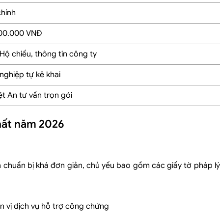
chính
000.000 VNĐ
ộ chiếu, thông tin công ty
nghiệp tự kê khai
ch nhiệm
ệt An tư vấn trọn gói
hất năm 2026
ần chuẩn bị khá đơn giản, chủ yếu bao gồm các giấy tờ pháp l
 doanh nghiệp
 vị dịch vụ hỗ trợ công chứng
hiệp