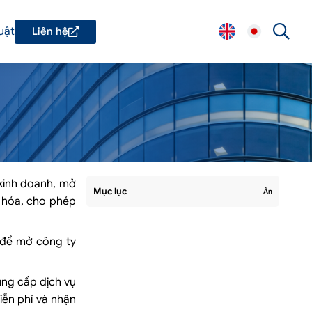
uật
Liên hệ
 kinh doanh, mở
Mục lục
Ẩn
n hóa, cho phép
t để mở công ty
ung cấp dịch vụ
iễn phí và nhận