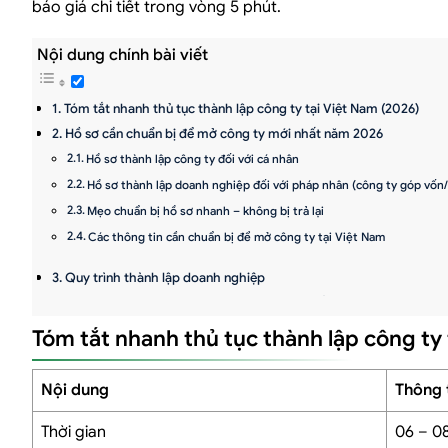
báo giá chi tiết trong vòng 5 phút.
Nội dung chính bài viết
Tóm tắt nhanh thủ tục thành lập công ty tại Việt Nam (2026)
Hồ sơ cần chuẩn bị để mở công ty mới nhất năm 2026
Hồ sơ thành lập công ty đối với cá nhân
Hồ sơ thành lập doanh nghiệp đối với pháp nhân (công ty góp vốn
Mẹo chuẩn bị hồ sơ nhanh – không bị trả lại
Các thông tin cần chuẩn bị để mở công ty tại Việt Nam
Quy trình thành lập doanh nghiệp
Thời gian thành lập công ty tại Việt Nam mất bao lâu?
Chi phí thành lập công ty năm 2026 (Trọn gói, không phát sinh)
Tóm tắt nhanh thủ tục thành lập công ty
Vì sao nên sử dụng dịch vụ đăng ký doanh nghiệp?
Dịch vụ thành lập công ty trọn gói của Luật Việt An
Nội dung
Thông 
Các công việc doanh nghiệp cần thực hiện sau thủ tục đăng ký 
Các trường hợp nên mở công ty
Thời gian
06 – 08