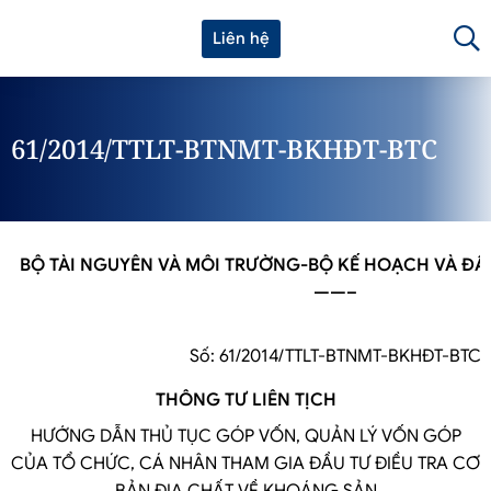
Liên hệ
61/2014/TTLT-BTNMT-BKHĐT-BTC
BỘ TÀI NGUYÊN VÀ MÔI TRƯỜNG-BỘ KẾ HOẠCH VÀ ĐẦU
——–
Số: 61/2014/TTLT-BTNMT-BKHĐT-BTC
THÔNG TƯ LIÊN TỊCH
HƯỚNG DẪN THỦ TỤC GÓP VỐN, QUẢN LÝ VỐN GÓP
CỦA TỔ CHỨC, CÁ NHÂN THAM GIA ĐẦU TƯ ĐIỀU TRA CƠ