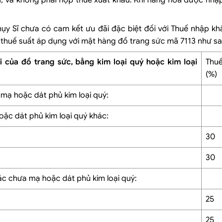
ẩu, và không phải nộp thuế xuất khẩu. Khi hàng hóa được nhậ
Thụy Sĩ chưa có cam kết ưu đãi đặc biệt đối với Thuế nhập k
thuế suất áp dụng với mặt hàng đồ trang sức mã 7113 như sa
 của đồ trang sức, bằng kim loại quý hoặc kim loại
Thuế
(%)
 mạ hoặc dát phủ kim loại quý:
ặc dát phủ kim loại quý khác:
30
30
ặc chưa mạ hoặc dát phủ kim loại quý:
25
25