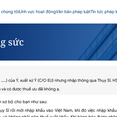
 chúng tôi
Lĩnh vực hoạt động
Văn bản pháp luật
Tin tức pháp l
g sức
..) của Ý, xuất xứ Ý (C/O EU) nhưng nhập thông qua Thụy Sĩ. H
và có được thuế ưu đãi không ạ.
ấn sơ bộ cho bạn như sau:
y Sĩ rồi mới nhập khẩu vào Việt Nam, khi đó việc nhập khẩ