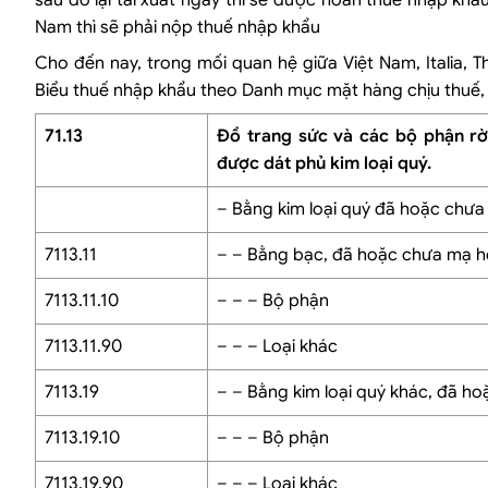
sau đó lại tái xuất ngay thì sẽ được hoàn thuế nhập kh
Nam thì sẽ phải nộp thuế nhập khẩu
Cho đến nay, trong mối quan hệ giữa Việt Nam, Italia, 
Biểu thuế nhập khẩu theo Danh mục mặt hàng chịu thuế, 
71.13
Đồ trang sức và các bộ phận rời
được dát phủ kim loại quý.
– Bằng kim loại quý đã hoặc chưa
7113.11
– – Bằng bạc, đã hoặc chưa mạ ho
7113.11.10
– – – Bộ phận
7113.11.90
– – – Loại khác
7113.19
– – Bằng kim loại quý khác, đã ho
7113.19.10
– – – Bộ phận
7113.19.90
– – – Loại khác