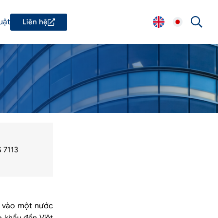
uật
Liên hệ
S 7113
u vào một nước