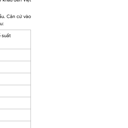
p khẩu đến Việt
hẩu. Căn cứ vào
u:
 suất