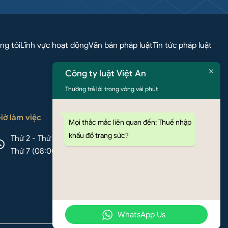
ng tôi
Lĩnh vực hoạt động
Văn bản pháp luật
Tin tức pháp luật
Công ty luật Việt An
Thường trả lời trong vòng vài phút
iờ làm việc
Mọi thắc mắc liên quan đến: Thuế nhập
khẩu đồ trang sức?
Thứ 2 - Thứ 6 (08:00 đến 17:00)
Thứ 7 (08:00 đến 11:30)
WhatsApp Us