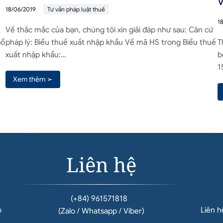
V
18/06/2019
Tư vấn pháp luật thuế
1
Về thắc mắc của bạn, chúng tôi xin giải đáp như sau: Căn cứ
bổ
pháp lý: Biểu thuế xuất nhập khẩu Về mã HS trong Biểu thuế
T
xuất nhập khẩu:…
b
1
Xem thêm ➢
Liên hệ
(+84) 961571818
o
Liên 
(Zalo / Whatsapp / Viber)