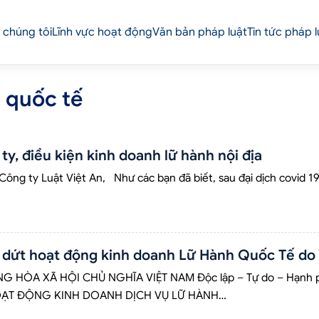
 chúng tôi
Lĩnh vực hoạt động
Văn bản pháp luật
Tin tức pháp l
h quốc tế
ty, điều kiện kinh doanh lữ hành nội địa
ng ty Luật Việt An, Như các bạn đã biết, sau đại dịch covid 19 
dứt hoạt động kinh doanh Lữ Hành Quốc Tế do 
 HÒA XÃ HỘI CHỦ NGHĨA VIỆT NAM Độc lập – Tự do – Hạnh
ẠT ĐỘNG KINH DOANH DỊCH VỤ LỮ HÀNH…