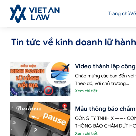
Trang chủ
Về
Tin tức về kinh doanh lữ hàn
Video thành lập công 
Chào mừng các bạn đến với Cô
Theo đó, với chủ trương…
Xem chi tiết
Mẫu thông báo chấm 
CÔNG TY TNHH X ——- CỘNG
THÔNG BÁO CHẤM DỨT HO
Xem chi tiết