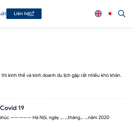
uật
Liên hệ
thì kinh thế và kinh doanh du lịch gặp rất nhiều khó khăn.
Covid 19
 phúc ————— Hà Nội, ngày … …tháng… …năm 2020