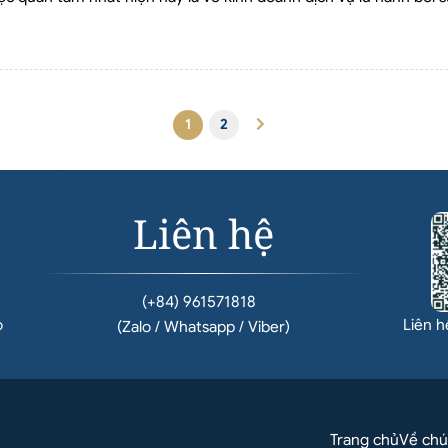
1
2
Liên hệ
(+84) 961571818
o
Liên 
(Zalo / Whatsapp / Viber)
Trang chủ
Về chú