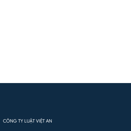
Liên hệ
(+84) 961571818
(Zalo / Whatsapp / Viber)
Liên hệ qua Whatsapp
CÔNG TY LUẬT VIỆT AN