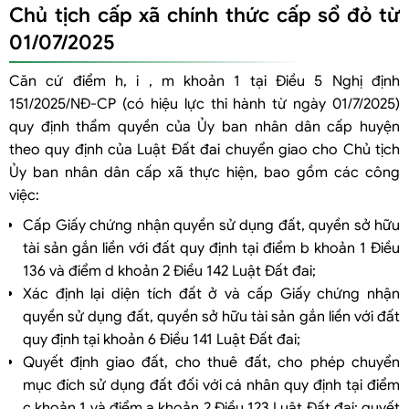
được giải quyết thì thực hiện thế nào?
Chủ tịch cấp xã chính thức cấp sổ đỏ từ
01/07/2025
Căn cứ điểm h, i , m khoản 1 tại Điều 5 Nghị định
151/2025/NĐ-CP (có hiệu lực thi hành từ ngày 01/7/2025)
quy định thẩm quyền của Ủy ban nhân dân cấp huyện
theo quy định của Luật Đất đai chuyển giao cho Chủ tịch
Ủy ban nhân dân cấp xã thực hiện, bao gồm các công
việc:
Cấp Giấy chứng nhận quyền sử dụng đất, quyền sở hữu
tài sản gắn liền với đất quy định tại điểm b khoản 1 Điều
136 và điểm d khoản 2 Điều 142 Luật Đất đai;
Xác định lại diện tích đất ở và cấp Giấy chứng nhận
quyền sử dụng đất, quyền sở hữu tài sản gắn liền với đất
quy định tại khoản 6 Điều 141 Luật Đất đai;
Quyết định giao đất, cho thuê đất, cho phép chuyển
mục đích sử dụng đất đối với cá nhân quy định tại điểm
c khoản 1 và điểm a khoản 2 Điều 123 Luật Đất đai; quyết