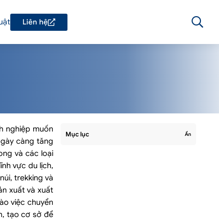
uật
Liên hệ
anh nghiệp muốn
Mục lục
Ẩn
 ngày càng tăng
ng và các loại
nh vực du lịch,
úi, trekking và
ản xuất và xuất
vào việc chuyển
m, tạo cơ sở để