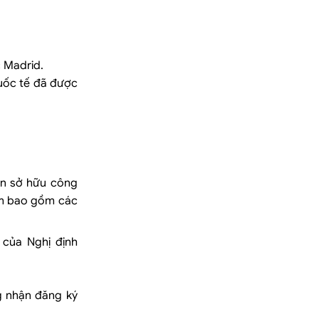
c Madrid.
quốc tế đã được
ền sở hữu công
Nam bao gồm các
 của Nghị định
g nhận đăng ký