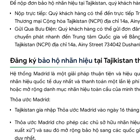
Để nộp đơn bảo hộ nhãn hiệu tại Tajikistan, quý khách 
Nộp trực tiếp: Quý khách hàng có thể đến trực tiếp T
Thương mại Cộng hòa Tajikistan (NCPI) địa chỉ 14a, Ain
Gửi Qua Bưu Điện: Quý khách hàng có thể gửi đơn đăng 
chuyển phát nhanh đến Trung tâm Quốc gia về Bằng
Tajikistan (NCPI) địa chỉ 14a, Ainy Street 734042 Dushan
Đăng ký
bảo hộ nhãn hiệu
tại Tajikistan
Hệ thống Madrid là một giải pháp thuận tiện và hiệu q
nhãn hiệu quốc tế duy nhất và thanh toán một lần lệ phí
hoặc mở rộng danh mục nhãn hiệu toàn cầu của mình th
Thỏa ước Madrid:
Tajikistan gia nhập Thỏa ước Madrid vào ngày 16 thán
Thỏa ước Madrid cho phép các chủ sở hữu nhãn hiệ
xuất xứ”) và sau đó mở rộng bảo hộ sang các quốc gi
duy nhất.