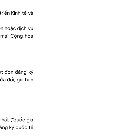
riển Kinh tế và
ện hoặc dịch vụ
g mại Cộng hòa
ột đơn đăng ký
ửa đổi, gia hạn
nhất (“quốc gia
đăng ký quốc tế