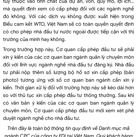
tùy thuộc vào tính chất của dự án, vốn, quy mô, lợi ích…
mà quyết định xem có cấp phép đối với các ngành nghề
đó không. Với các dịch vụ không được xuất hiện trong
Biểu cam kết WTO, Việt Nam sẽ có toàn quyền quyết định
có cho phép nhà đầu tư nước ngoài được tiếp cận với thị
trường của mình hay không.
Trong trường hợp này, Cơ quan cấp phép đầu tư sẽ phải
xin ý kiến của các cơ quan ban ngành quản lý chuyên môn
đối với lĩnh vực ngành nghề nhà đầu tư đăng ký. Nhà đầu
tư phải nộp thêm số lượng bộ hồ sơ xin cấp phép (bản
photo) tương ứng với số cơ quan ban ngành cần xin ý
kiến. Thời gian xử lý đối với trường hợp này sẽ kéo dài hơn
so với thủ tục xin cấp phép đầu tư thông thường. Sau khi
có văn bản ý kiến của các cơ quan ban ngành quản lý
chuyên môn, Cơ quan cấp phép đầu tư mới xem xét phê
duyệt ngành nghề cho nhà đầu tư.
Trên đây là toàn bộ thông tin quy định về
Danh mục mã
ngành CPC của công ty FDI tại Việt Nam.
Quý khách hàng