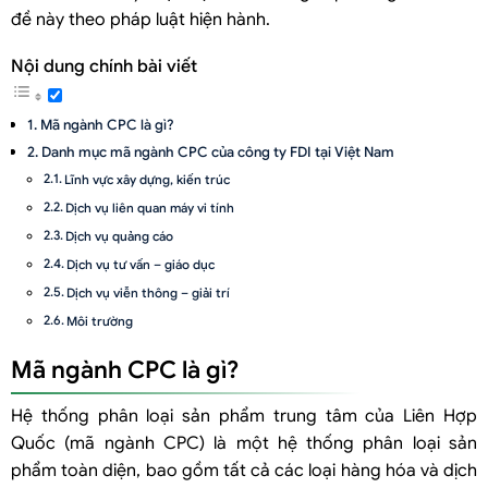
đề này theo pháp luật hiện hành.
Nội dung chính bài viết
Mã ngành CPC là gì?
Danh mục mã ngành CPC của công ty FDI tại Việt Nam
Lĩnh vực xây dựng, kiến trúc
Dịch vụ liên quan máy vi tính
Dịch vụ quảng cáo
Dịch vụ tư vấn – giáo dục
Dịch vụ viễn thông – giải trí
Môi trường
Dịch vụ bệnh viện
Mã ngành CPC là gì?
Dịch vụ vận tải (Logistics)
Dịch vụ nông nghiệp
Hệ thống phân loại sản phẩm trung tâm của Liên Hợp
Quốc (mã ngành CPC) là một hệ thống phân loại sản
Ví dụ cụ thể về mã ngành CPC của Công ty Cổ phần Đầu tư và Phát
phẩm toàn diện, bao gồm tất cả các loại hàng hóa và dịch
triển bất động sản An Gia