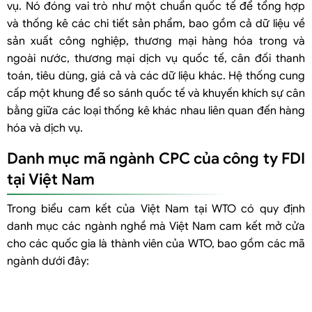
vụ. Nó đóng vai trò như một chuẩn quốc tế để tổng hợp
Trường hợp nhà đầu tư nước ngoài muốn đầu tư ngành nghề có mã
và thống kê các chi tiết sản phẩm, bao gồm cả dữ liệu về
CPC nhưng chưa được Việt Nam cam kết
sản xuất công nghiệp, thương mại hàng hóa trong và
ngoài nước, thương mại dịch vụ quốc tế, cân đối thanh
toán, tiêu dùng, giá cả và các dữ liệu khác. Hệ thống cung
cấp một khung để so sánh quốc tế và khuyến khích sự cân
bằng giữa các loại thống kê khác nhau liên quan đến hàng
hóa và dịch vụ.
Danh mục mã ngành CPC của công ty FDI
tại Việt Nam
Trong biểu cam kết của Việt Nam tại WTO có quy định
danh mục các ngành nghề mà Việt Nam cam kết mở cửa
cho các quốc gia là thành viên của WTO, bao gồm các mã
ngành dưới đây: