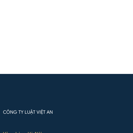
(+84) 961571818
(Zalo / Whatsapp / Viber)
Liên hệ qua Whatsapp
CÔNG TY LUẬT VIỆT AN