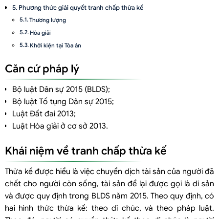
Phương thức giải quyết tranh chấp thừa kế
Thương lượng
Hòa giải
Khởi kiện tại Tòa án
Thủ tục giải quyết tranh chấp thừa kế tại Bến Tre thông qua khởi
Căn cứ pháp lý
kiện tại tòa án
Bộ luật Dân sự 2015 (BLDS);
Bước 1: Nộp hồ sơ khởi kiện tại Tòa án
Bộ luật Tố tụng Dân sự 2015;
Bước 2: Thụ lý vụ án
Luật Đất đai 2013;
Bước 3: Chuẩn bị xét xử
Luật Hòa giải ở cơ sở 2013.
Bước 4: Đưa vụ án ra xét xử sơ thẩm:
Thông tin liên hệ luật sư tư vấn pháp luật thừa kế của công ty luật
Khái niệm về tranh chấp thừa kế
Việt An
Thừa kế được hiểu là việc chuyển dịch tài sản của người đã
Dịch vụ tư vấn giải quyết tranh chấp thừa kế ở Bến Tre
chết cho người còn sống, tài sản để lại được gọi là di sản
và được quy định trong BLDS năm 2015. Theo quy định, có
hai hình thức thừa kế: theo di chúc, và theo pháp luật.