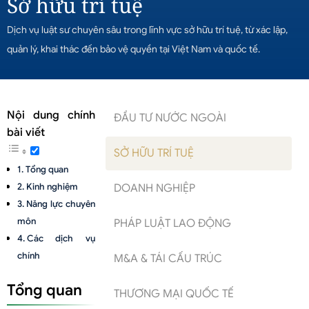
Sở hữu trí tuệ
Dịch vụ luật sư chuyên sâu trong lĩnh vực sở hữu trí tuệ, từ xác lập,
quản lý, khai thác đến bảo vệ quyền tại Việt Nam và quốc tế.
Nội dung chính
ĐẦU TƯ NƯỚC NGOÀI
bài viết
SỞ HỮU TRÍ TUỆ
Tổng quan
Kinh nghiệm
DOANH NGHIỆP
Năng lực chuyên
môn
PHÁP LUẬT LAO ĐỘNG
Các dịch vụ
chính
M&A & TÁI CẤU TRÚC
Tổng quan
THƯƠNG MẠI QUỐC TẾ