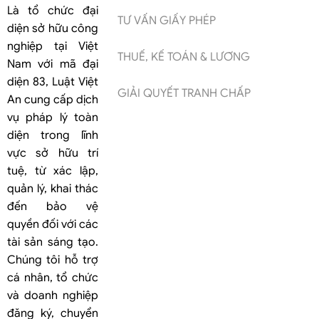
Là tổ chức đại
TƯ VẤN GIẤY PHÉP
diện sở hữu công
nghiệp tại Việt
THUẾ, KẾ TOÁN & LƯƠNG
Nam với mã đại
diện 83, Luật Việt
GIẢI QUYẾT TRANH CHẤP
An cung cấp dịch
vụ pháp lý toàn
diện trong lĩnh
vực sở hữu trí
tuệ, từ xác lập,
quản lý, khai thác
đến bảo vệ
quyền đối với các
tài sản sáng tạo.
Chúng tôi hỗ trợ
cá nhân, tổ chức
và doanh nghiệp
đăng ký, chuyển