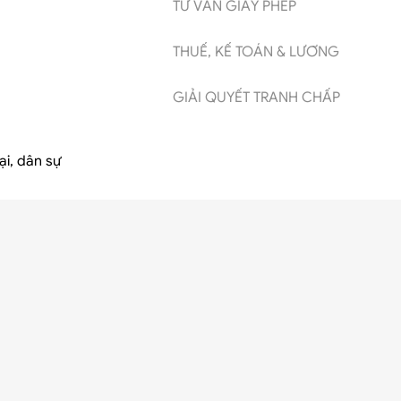
TƯ VẤN GIẤY PHÉP
THUẾ, KẾ TOÁN & LƯƠNG
GIẢI QUYẾT TRANH CHẤP
ại, dân sự