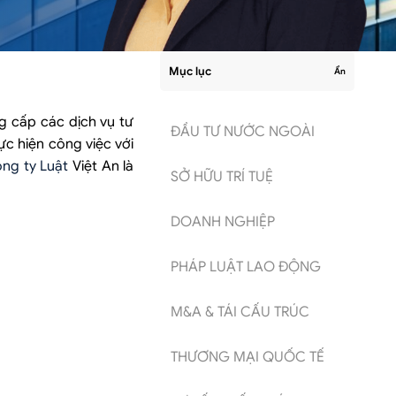
Mục lục
Ẩn
g cấp các dịch vụ tư
ĐẦU TƯ NƯỚC NGOÀI
ực hiện công việc với
ng ty Luật
Việt An là
SỞ HỮU TRÍ TUỆ
DOANH NGHIỆP
PHÁP LUẬT LAO ĐỘNG
M&A & TÁI CẤU TRÚC
THƯƠNG MẠI QUỐC TẾ