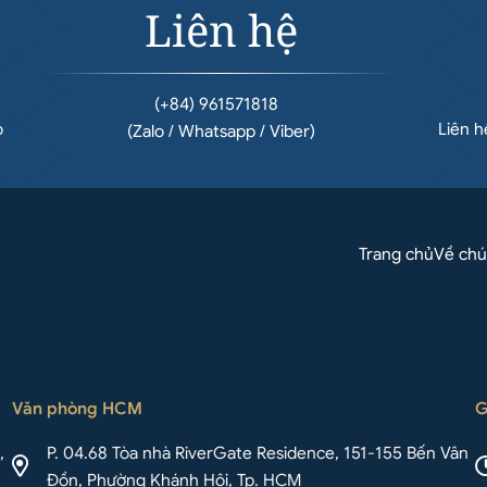
Liên hệ
(+84) 961571818
o
Liên 
(Zalo / Whatsapp / Viber)
Trang chủ
Về chú
Văn phòng HCM
G
,
P. 04.68 Tòa nhà RiverGate Residence, 151-155 Bến Vân
Đồn, Phường Khánh Hội, Tp. HCM