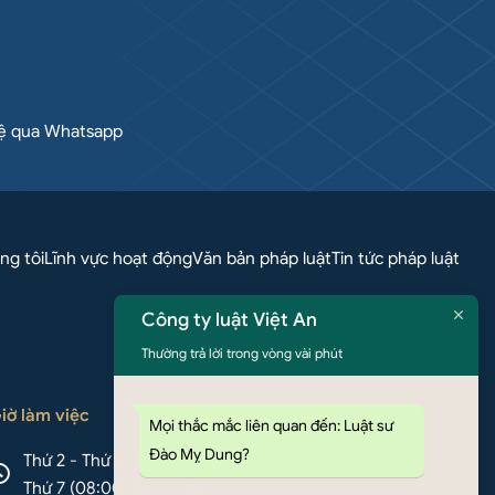
hệ qua Whatsapp
ng tôi
Lĩnh vực hoạt động
Văn bản pháp luật
Tin tức pháp luật
Công ty luật Việt An
Thường trả lời trong vòng vài phút
iờ làm việc
Mọi thắc mắc liên quan đến: Luật sư
Đào Mỵ Dung?
Thứ 2 - Thứ 6 (08:00 đến 17:00)
Thứ 7 (08:00 đến 11:30)