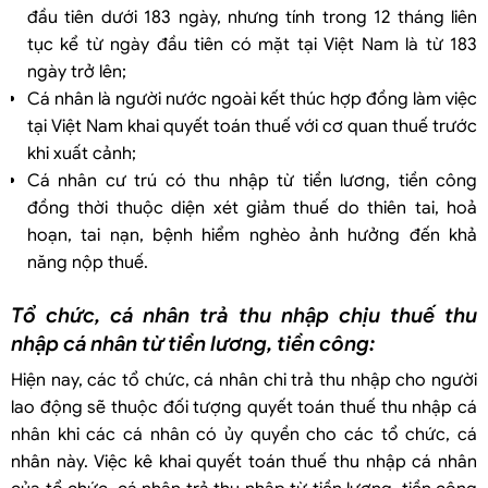
đầu tiên dưới 183 ngày, nhưng tính trong 12 tháng liên
tục kể từ ngày đầu tiên có mặt tại Việt Nam là từ 183
ngày trở lên;
Cá nhân là người nước ngoài kết thúc hợp đồng làm việc
tại Việt Nam khai quyết toán thuế với cơ quan thuế trước
khi xuất cảnh;
Cá nhân cư trú có thu nhập từ tiền lương, tiền công
đồng thời thuộc diện xét giảm thuế do thiên tai, hoả
hoạn, tai nạn, bệnh hiểm nghèo ảnh hưởng đến khả
năng nộp thuế.
Tổ chức, cá nhân trả thu nhập chịu thuế thu
nhập cá nhân từ tiền lương, tiền công:
Hiện nay, các tổ chức, cá nhân chi trả thu nhập cho người
lao động sẽ thuộc đối tượng quyết toán thuế thu nhập cá
nhân khi các cá nhân có ủy quyền cho các tổ chức, cá
nhân này. Việc kê khai quyết toán thuế thu nhập cá nhân