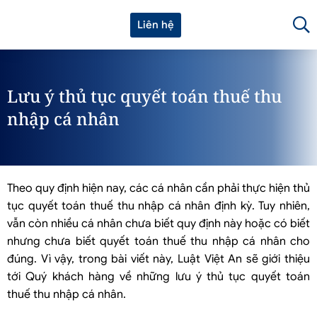
Liên hệ
Lưu ý thủ tục quyết toán thuế thu
nhập cá nhân
Theo quy định hiện nay, các cá nhân cần phải thực hiện thủ
tục quyết toán thuế thu nhập cá nhân định kỳ. Tuy nhiên,
vẫn còn nhiều cá nhân chưa biết quy định này hoặc có biết
nhưng chưa biết quyết toán thuế thu nhập cá nhân cho
đúng. Vì vậy, trong bài viết này, Luật Việt An sẽ giới thiệu
tới Quý khách hàng về những lưu ý thủ tục quyết toán
thuế thu nhập cá nhân.