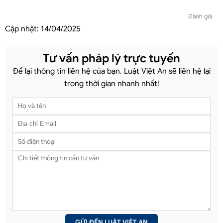
Đánh giá
Cập nhật:
14/04/2025
Tư vấn pháp lý trực tuyến
Để lại thông tin liên hệ của bạn. Luật Việt An sẽ liên hệ lại
trong thời gian nhanh nhất!