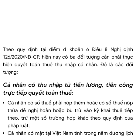
Theo quy định tại điểm d khoản 6 Điều 8 Nghị định
126/2020/NĐ-CP, hiện nay có ba đối tượng cần phải thực
hiện quyết toán thuế thu nhập cá nhân. Đó là các đối
tượng:
Cá nhân có thu nhập từ tiền lương, tiền công
trực tiếp quyết toán thuế:
Cá nhân có số thuế phải nộp thêm hoặc có số thuế nộp
thừa đề nghị hoàn hoặc bù trừ vào kỳ khai thuế tiếp
theo, trừ một số trường hợp khác theo quy định của
pháp luật;
Cá nhân có mặt tại Việt Nam tính trong năm dương lịch