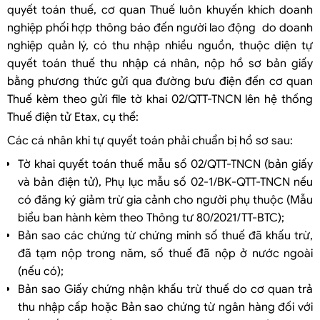
quyết toán thuế, cơ quan Thuế luôn khuyến khích doanh
nghiệp phối hợp thông báo đến người lao động do doanh
nghiệp quản lý, có thu nhập nhiều nguồn, thuộc diện tự
quyết toán thuế thu nhập cá nhân, nộp hồ sơ bản giấy
bằng phương thức gửi qua đường bưu điện đến cơ quan
Thuế kèm theo gửi file tờ khai 02/QTT-TNCN lên hệ thống
Thuế điện tử Etax, cụ thể:
Các cá nhân khi tự quyết toán phải chuẩn bị hồ sơ sau:
Tờ khai quyết toán thuế mẫu số 02/QTT-TNCN (bản giấy
và bản điện tử), Phụ lục mẫu số 02-1/BK-QTT-TNCN nếu
có đăng ký giảm trừ gia cảnh cho người phụ thuộc (Mẫu
biểu ban hành kèm theo Thông tư 80/2021/TT-BTC);
Bản sao các chứng từ chứng minh số thuế đã khấu trừ,
đã tạm nộp trong năm, số thuế đã nộp ở nước ngoài
(nếu có);
Bản sao Giấy chứng nhận khấu trừ thuế do cơ quan trả
thu nhập cấp hoặc Bản sao chứng từ ngân hàng đối với