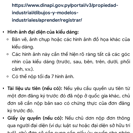
https://www.dinapi.gov.py/portal/v3/propiedad-
industrial/dibujos-y-modelos-
industriales/aprender/registrar/
Hình ảnh đại diện của kiểu dáng:
Bản vẽ, ảnh chụp hoặc các hình ảnh đồ họa khác của
kiểu dáng.
Các hình ảnh này cần thể hiện rõ ràng tất cả các góc
nhìn của kiểu dáng (trước, sau, bên, trên, dưới, phối
cảnh, v.v.).
Có thể nộp tối đa 7 hình ảnh.
Tài liệu ưu tiên (nếu có):
Nếu yêu cầu quyền ưu tiên từ
một đơn đăng ký trước đó đã nộp ở quốc gia khác, chủ
đơn sẽ cần nộp bản sao có chứng thực của đơn đăng
ký trước đó.
Giấy ủy quyền (nếu có):
Nếu chủ dơn nộp đơn thông
qua người đại diện (ví dụ: luật sư hoặc đại diện sở hữu trí
tuệ), chủ đơn sẽ cần cung cấp giấy ủy quyền cho phép