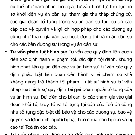
cụ thể như đàm phán, hoà giải, tư vấn trình tự, thủ tục hồ
sơ khởi kiện vụ án dân sự, tham gia thu thập chứng cứ,
các giai đoạn tố tụng trong vụ án dân sự tại Toà án các
cấp bảo vệ quyền và lợi ích hợp pháp cho các đương sự
cũng như tham gia vào các hoạt động thi hành án dân sự
cho các bên đương sự trong vụ án dân sự.
Tư vấn pháp luật hình sự:
Tư vấn các quy định liên quan
đến xác định hành vi phạm tội, xác định tội danh, khung
hình phạt liên quan đến các vụ án hình sự, tư vấn các quy
định pháp luật liên quan đến hành vi vi phạm có khả
khăng năng trở thành tội phạm. Luật sư hình sự tư vấn
pháp luật hình sự quy định tại giai đoạn ngoài tố tụng của
vụ án hình sự. Đại diện cho bị can, bị cáo tham gia vào giai
đoạn khởi tố, truy tố và tố tụng tại cấp của Toà án cũng
như tố tụng đặc biệt để bảo vệ cho các đương sự, bảo vệ
quyền và lợi ích ch người bị hại, bào chữa cho bị can và bị
cáo tại Toà án các cấp.
Tư vấn pháp luật liên quan đến các lĩnh vực chuyên