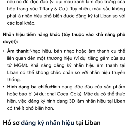
nếu nó đủ độc đáo (ví dụ: màu xanh lam đặc trưng của
hộp trang sức Tiffany & Co.). Tuy nhiên, màu sắc không
phải là nhãn hiệu phổ biến được đăng ký tại Liban so với
các loại khác.
Nhãn hiệu tiềm năng khác (tùy thuộc vào khả năng phê
duyệt):
Âm thanh:
Nhạc hiệu, bản nhạc hoặc âm thanh cụ thể
liên quan đến một thương hiệu (ví dụ: tiếng gầm của sư
tử MGM). Khả năng đăng ký nhãn hiệu âm thanh tại
Liban có thể không chắc chắn so với nhãn hiệu truyền
thống.
Hình dạng ba chiều:
Hình dạng độc đáo của sản phẩm
hoặc bao bì (ví dụ: chai Coca-Cola). Mặc dù có thể thực
hiện, việc đăng ký hình dạng 3D làm nhãn hiệu tại Liban
có thể ít phổ biến hơn.
Hồ sơ
đăng ký nhãn hiệu
tại Liban