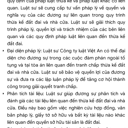
quy định của pháp luật thừa kế và pháp luật khác có liên
quan. Luật sư sẽ cung cấp tư vấn pháp lý về quyền và
nghĩa vụ của các đương sự liên quan trong quy trình
thừa kế đất đai và nhà cửa. Luật sư sẽ giải thích quy
trình pháp lý, quyền lợi và trách nhiệm của các bên liên
quan và các quy định pháp luật liên quan đến thừa kế
đất đai.
Đại diện pháp lý: Luật sư Công ty luật Việt An có thể đại
diện cho đương sự trong các cuộc đàm phán ngoài tố
tụng và tại tòa án liên quan đến tranh chấp thừa kế đất
đai và nhà cửa. Luật sư sẽ bảo vệ quyền lợi của đương
sự và đưa ra các lập luận pháp lý để tăng cơ hội thành
công trong giải quyết tranh chấp.
Phân tích tài liệu: Luật sư giúp đương sự phân tích và
đánh giá các tài liệu liên quan đến thừa kế đất đai và nhà
cửa. Điều này bao gồm việc nghiên cứu hợp đồng, văn
bản pháp lý, giấy tờ sở hữu và bất kỳ tài liệu nào khác
liên quan đến quyền sở hữu tài sản là đất đai.