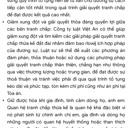
vững quy trình tố tụng nên sẽ tư vấn cho đương sự cách
tiếp cận tốt nhất trong quá trình giải quyết tranh chấp
để đạt được kết quả cao nhất.
Giảm xung đột và giải quyết thỏa đáng quyền lợi giữa
các bên tranh chấp: Công ty luật Việt An có thể giúp
giảm xung đột và tìm kiếm các giải pháp giải quyết tranh
chấp thừa kế đất đai nhằm đảm bao rlowij ích hợp pháp
của đương sự. Luật sư sẽ thể đề xuất các phương án
đàm phán, thỏa thuận hoặc sử dụng các phương pháp
giải quyết tranh chấp thân thiện, chẳng hạn như thông
qua việc thương lượng hoặc trung gian, để đạt được sự
thoả thuận và tránh việc phải đi qua quá trình tố tụng
kéo dài và phức tạp, tón kém chi phí cũng như án phí tại
Tòa án.
Giữ được hòa khí gia đình, tình cảm dòng họ, anh em:
Quan hệ tranh chấp thừa kế là quan hệ khá đặc biệt vì
nó phát sinh từ chính anh chị em, gia đình và dòng họ
những người có quan hệ huyết thống hoặc than thích