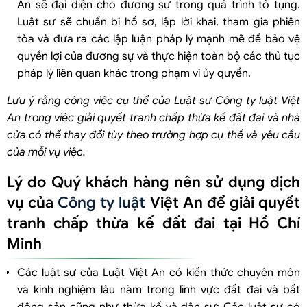
An sẽ đại diện cho đương sự trong quá trình tố tụng.
Luật sư sẽ chuẩn bị hồ sơ, lập lời khai, tham gia phiên
tòa và đưa ra các lập luận pháp lý mạnh mẽ để bảo vệ
quyền lợi của đương sự và thực hiện toàn bộ các thủ tục
pháp lý liên quan khác trong phạm vi ủy quyền.
Lưu ý rằng công việc cụ thể của Luật sư Công ty luật Việt
An trong việc giải quyết tranh chấp thừa kế đất đai và nhà
cửa có thể thay đổi tùy theo trường hợp cụ thể và yêu cầu
của mỗi vụ việc.
Lý do Quý khách hàng nên sử dụng dịch
vụ của
Công ty luật
Việt An để giải quyết
tranh chấp thừa kế đất đai tại Hồ Chí
Minh
Các luật sư của Luật Việt An có kiến thức chuyên môn
và kinh nghiệm lâu năm trong lĩnh vực đất đai và bất
động sản cũng như thừa kế và dân sự: Các luật sư có