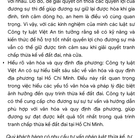
với nhau. Do đó, để giải quyết ổn thỏa các quyền lợi của
đương sự thì để giúp đương sự giữ lại được hòa khí gia
đình, tình cảm dòng họ, an hem là điều vô cùng quan
trọng. Vì vậy, với các kinh nghiệm của mình các luật sư
Công ty luật Việt An tin tưởng rằng sẽ có kỹ năng và
kiến thức để hỗ trợ tốt nhất quyền lợi cho đương sự mà
vẫn có thể giữ được tình cảm sau khi giải quyết tranh
chấp thừa kế về đất đai, nhà cửa.
Hiểu rõ văn hóa và quy định địa phương: Công ty luật
Việt An có sự hiểu biết sâu sắc về văn hóa và quy định
địa phương tại Hồ Chí Minh. Điều này rất quan trọng
trong việc hiểu các yếu tố văn hóa và pháp lý đặc biệt
ảnh hưởng đến quy trình thừa kế đất đai. Công ty luật
có thể cung cấp cho đương sự sự tư vấn và hướng dẫn
phù hợp với văn hóa và quy định địa phương, giúp
đương sự đạt được kết quả tốt nhất trong quá trình
tranh chấp thừa kế đất đai tại Hồ Chí Minh.
Quý khách hàng có nhu cầu tư vấn pháp luật thừa kế, tư