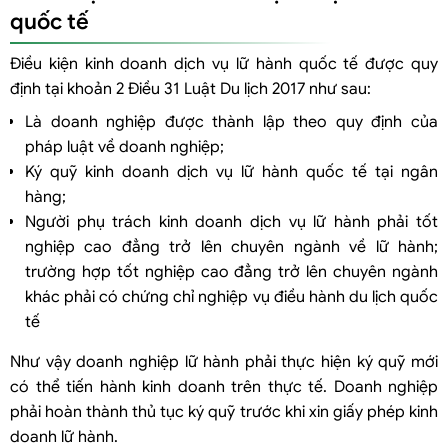
quốc tế
Trường hợp sử dụng tiền ký quỹ kinh doanh lữ hành quốc tế
Thủ tục rút tiền ký quỹ sử dụng
Điều kiện kinh doanh dịch vụ lữ hành quốc tế được quy
Doanh nghiệp yêu cầu hoàn trả tiền ký quỹ
định tại khoản 2 Điều 31 Luật Du lịch 2017 như sau:
Là doanh nghiệp được thành lập theo quy định của
pháp luật về doanh nghiệp;
Ký quỹ kinh doanh dịch vụ lữ hành quốc tế tại ngân
hàng;
Người phụ trách kinh doanh dịch vụ lữ hành phải tốt
nghiệp cao đẳng trở lên chuyên ngành về lữ hành;
trường hợp tốt nghiệp cao đẳng trở lên chuyên ngành
khác phải có chứng chỉ nghiệp vụ điều hành du lịch quốc
tế
Như vậy doanh nghiệp lữ hành phải thực hiện ký quỹ mới
có thể tiến hành kinh doanh trên thực tế. Doanh nghiệp
phải hoàn thành thủ tục ký quỹ trước khi xin giấy phép kinh
doanh lữ hành.