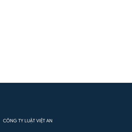
Liên hệ
(+84) 961571818
(Zalo / Whatsapp / Viber)
Liên hệ qua Whatsapp
CÔNG TY LUẬT VIỆT AN