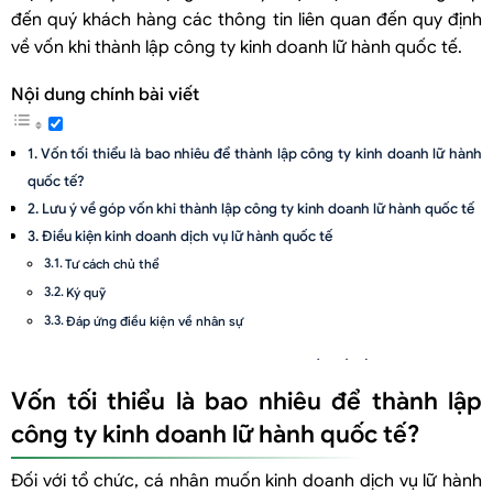
đến quý khách hàng các thông tin liên quan đến quy định
về vốn khi thành lập công ty kinh doanh lữ hành quốc tế.
Nội dung chính bài viết
Vốn tối thiểu là bao nhiêu để thành lập công ty kinh doanh lữ hành
quốc tế?
Lưu ý về góp vốn khi thành lập công ty kinh doanh lữ hành quốc tế
Điều kiện kinh doanh dịch vụ lữ hành quốc tế
Tư cách chủ thể
Ký quỹ
Đáp ứng điều kiện về nhân sự
Công ty kinh doanh dịch vụ lữ hành quốc tế cần đăng ký ngành
nghề gì?
Vốn tối thiểu là bao nhiêu để thành lập
Quy trình thành lập công ty kinh doanh dịch vụ lữ hành quốc tế
công ty kinh doanh lữ hành quốc tế?
Xin cấp Giấy chứng nhận đăng ký đầu tư (IRC)
Đối với tổ chức, cá nhân muốn kinh doanh dịch vụ lữ hành
Xin cấp Giấy chứng nhận đăng ký doanh nghiệp (ERC)