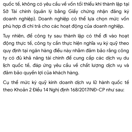
quốc tế, không có yêu cầu về vốn tối thiểu khi thành lập tại
Công ty kinh doanh lữ hành quốc tế thực hiện ký quỹ như thế nào?
Sở Tài chính (quản lý bằng Giấy chứng nhận đăng ký
Công ty sau khi thành lập muốn kinh doanh dịch vụ lữ hành quốc tế
doanh nghiệp). Doanh nghiệp có thể lựa chọn mức vốn
cần xin giấy phép gì?
phù hợp đi chi trả cho các hoạt động của doanh nghiệp.
Hồ sơ đề nghị cấp giấy phép kinh doanh lữ hành quốc tế
Tuy nhiên, để công ty sau thành lập có thể đi vào hoạt
Nộp hồ sơ cấp phép tại Cục Du lịch Quốc gia Việt Nam
động thực tế, công ty cần thực hiện nghĩa vụ ký quỹ theo
Tổng cục Du lịch Quốc gia Việt Nam cấp giấy phép
quy định tại ngân hàng điều này nhằm đảm bảo rằng công
Lưu ý giảm phí thẩm định cấp Giấy phép kinh doanh dịch vụ lữ hành
ty có đủ khả năng tài chính để cung cấp các dịch vụ du
quốc tế
lịch quốc tế, đáp ứng yêu cầu về chất lượng dịch vụ và
đảm bảo quyền lợi của khách hàng.
Cụ thể mức ký quỹ kinh doanh dịch vụ lữ hành quốc tế
theo Khoản 2 Điều 14 Nghị định 168/2017/NĐ-CP như sau: