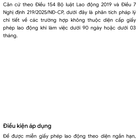
Việt Nam?
Căn cứ theo Điều 154 Bộ luật Lao động 2019 và Điều 7
Những lỗi doanh nghiệp thường gặp khi sử dụng lao động nước
Nghị định 219/2025/NĐ-CP, dưới đây là phân tích pháp lý
ngoài dưới 90 ngày
chi tiết về các trường hợp không thuộc diện cấp giấy
Câu hỏi thường gặp
phép lao động khi làm việc dưới 90 ngày hoặc dưới 03
Làm việc 2 tháng có cần Giấy phép lao động không?
tháng.
Dưới 90 ngày có cần visa lao động không?
Chuyên gia sang đào tạo ngắn hạn có cần Giấy phép lao động
không?
Có thể nhập cảnh nhiều lần để tránh Giấy phép lao động không?
Dưới 90 ngày có phải khai thuế không?
Điều kiện áp dụng
Để được miễn giấy phép lao động theo diện ngắn hạn,