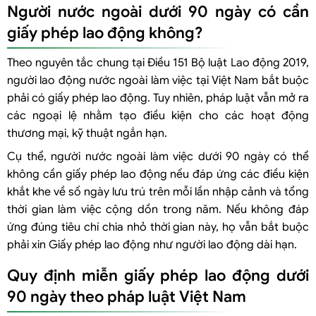
Dưới 90 ngày nhưng trường hợp nào vẫn phải xin giấy phép lao
Người nước ngoài dưới 90 ngày có cần
động?
giấy phép lao động không?
Trường hợp 1: Không thuộc 04 chức danh nhân sự chất lượng cao/đặc
Theo nguyên tắc chung tại Điều 151 Bộ luật Lao động 2019,
thù
người lao động nước ngoài làm việc tại Việt Nam bắt buộc
Trường hợp 2: Nhập cảnh làm việc bình thường
phải có giấy phép lao động. Tuy nhiên, pháp luật vẫn mở ra
Trường hợp 3: Đã vượt quá tổng thời gian 90 ngày trong 01 năm
các ngoại lệ nhằm tạo điều kiện cho các hoạt động
dương lịch
thương mại, kỹ thuật ngắn hạn.
Làm việc dưới 90 ngày có phải xin giấy xác nhận miễn giấy phép lao
Cụ thể, người nước ngoài làm việc dưới 90 ngày có thể
động không?
không cần giấy phép lao động nếu đáp ứng các điều kiện
Có phải thông báo với cơ quan lao động khi miễn giấy phép lao
khắt khe về số ngày lưu trú trên mỗi lần nhập cảnh và tổng
động dưới 90 ngày không?
thời gian làm việc cộng dồn trong năm. Nếu không đáp
Cách tính thời gian dưới 90 ngày cho người lao động nước ngoài
ứng đúng tiêu chí chia nhỏ thời gian này, họ vẫn bắt buộc
Người nước ngoài vào Việt Nam công tác ngắn hạn có cần giấy
phải xin Giấy phép lao động như người lao động dài hạn.
phép lao động không?
Chuyên gia nước ngoài làm việc ngắn hạn dưới 3 tháng có được
Quy định miễn giấy phép lao động dưới
miễn Giấy phép lao động không?
90 ngày theo pháp luật Việt Nam
Visa nào phù hợp cho người nước ngoài làm việc dưới 90 ngày tại