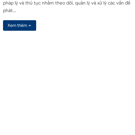
pháp lý và thủ tục nhằm theo dõi, quản lý và xử lý các vấn đề
phát…
Xem thêm ➢
Liên hệ qua Zalo
Liên hệ
(+84) 961571818