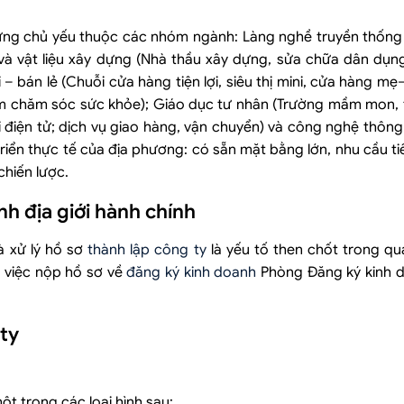
ưng chủ yếu thuộc các nhóm ngành: Làng nghề truyền thống 
 và vật liệu xây dựng (Nhà thầu xây dựng, sửa chữa dân dụn
 – bán lẻ (Chuỗi cửa hàng tiện lợi, siêu thị mini, cửa hàng mẹ
âm chăm sóc sức khỏe); Giáo dục tư nhân (Trường mầm mon, 
 điện tử; dịch vụ giao hàng, vận chuyển) và công nghệ thông t
ển thực tế của địa phương: có sẵn mặt bằng lớn, nhu cầu ti
chiến lược.
h địa giới hành chính
à xử lý hồ sơ
thành lập công ty
là yếu tố then chốt trong qu
à việc nộp hồ sơ về
đăng ký kinh doanh
Phòng Đăng ký kinh 
 ty
t trong các loại hình sau: