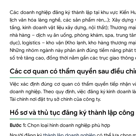
Các doanh nghiệp đăng ký thành lập tại khu vực Kiến H
lịch văn hóa làng nghề, các sản phẩm rèn,..); Xây dựng
tầng, kinh doanh vật liệu xây dựng, nội thất); Thương mại
nhà hàng – dịch vụ ăn uống, phòng khám, spa, trung t
dục), logistics – kho vận (Kho lạnh, kho hàng thương mại
Những nhóm ngành này phản ánh đúng tiềm năng phát tri
số trẻ tăng cao, đồng thời nằm gần các trục giao thông 
Các cơ quan có thẩm quyền sau điều chỉn
Việc xác định đúng cơ quan có thẩm quyền tiếp nhận v
doanh nghiệp. Theo quy định, việc đăng ký kinh doanh l
Tài chính nơi đặt trụ sở chính của công ty.
Hồ sơ và thủ tục đăng ký thành lập công
Bước 1:
Chọn loại hình doanh nghiệp phù hợp
Người đăng ký
thành lập doanh nghiệp
có thể lựa chọn mộ