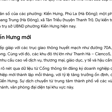
 dân số của các phường: Kiến Hưng, Phú La (Hà Đông); một ph
g Trung (Hà Đông), xã Tân Triều (huyện Thanh Trì). Dự kiến 
là trụ sở UBND phường Kiến Hưng hiện nay.
iến Hưng mới
m tiếp giáp với các trục giao thông huyết mạch như đường 7
ng. Cùng với đó, các khu đô thị lớn như Thanh Hà – Cienco5,
nhu cầu cao về dịch vụ, thương mại, giáo dục, y tế và hậu cần
õ nét qua dữ liệu từ Cổng thông tin đăng ký doanh nghiệp q
p mới thành lập mỗi tháng, với tỷ lệ tăng trưởng ổn định, đ
iến Hưng. Sự dịch chuyển từ trung tâm thành phố về các v
ánh, văn phòng đại diện tại khu vực này.