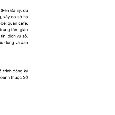
(Rèn Đa Sỹ, du
g, xây cơ sở hạ
–bé, quán café,
trung tâm giáo
in, dịch vụ số.
êu dùng và dân
á trình đăng ký
doanh thuộc Sở