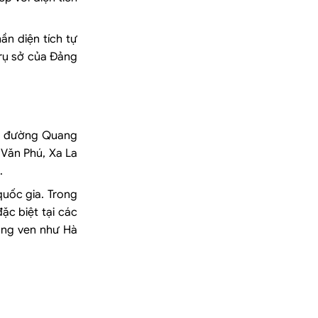
ần diện tích tự
trụ sở của Đảng
0A, đường Quang
 Văn Phú, Xa La
.
uốc gia. Trong
ặc biệt tại các
ùng ven như Hà