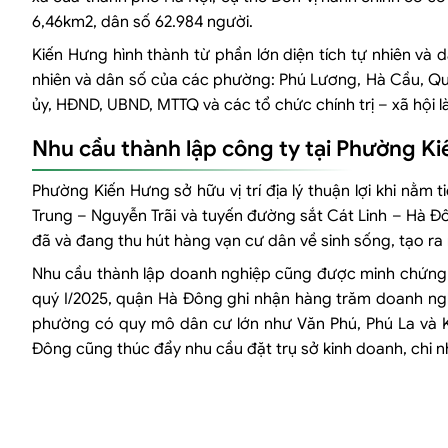
6,46km2, dân số 62.984 người.
Kiến Hưng hình thành từ phần lớn diện tích tự nhiên và
nhiên và dân số của các phường: Phú Lương, Hà Cầu, Quan
ủy, HĐND, UBND, MTTQ và các tổ chức chính trị – xã hội 
Nhu cầu thành lập công ty tại Phường K
Phường Kiến Hưng sở hữu vị trí địa lý thuận lợi khi nằ
Trung – Nguyễn Trãi và tuyến đường sắt Cát Linh – Hà Đô
đã và đang thu hút hàng vạn cư dân về sinh sống, tạo ra 
Nhu cầu thành lập doanh nghiệp cũng được minh chứng r
quý I/2025, quận Hà Đông ghi nhận hàng trăm doanh nghiệ
phường có quy mô dân cư lớn như Văn Phú, Phú La và K
Đông cũng thúc đẩy nhu cầu đặt trụ sở kinh doanh, chi nh