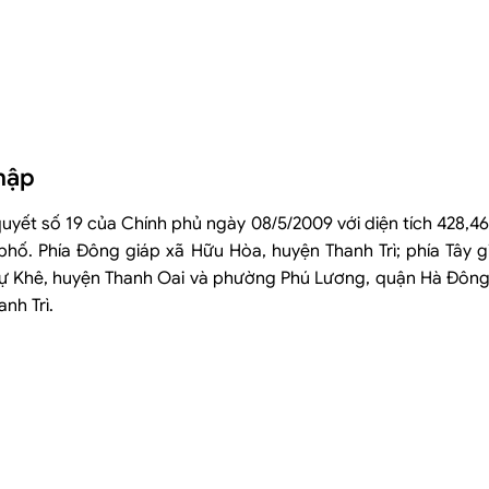
hập
ết số 19 của Chính phủ ngày 08/5/2009 với diện tích 428,46 
n phố. Phía Đông giáp xã Hữu Hòa, huyện Thanh Trì; phía Tây
ự Khê, huyện Thanh Oai và phường Phú Lương, quận Hà Đông;
nh Trì.