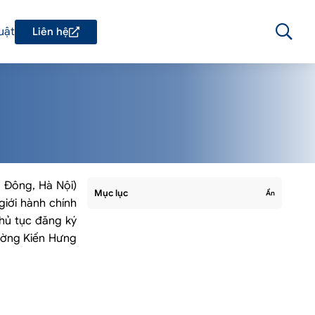
uật
Liên hệ
 Đông, Hà Nội)
Mục lục
Ẩn
giới hành chính
hủ tục đăng ký
hường Kiến Hưng