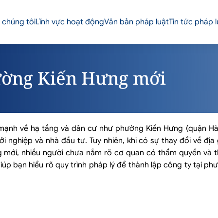
 chúng tôi
Lĩnh vực hoạt động
Văn bản pháp luật
Tin tức pháp l
hường Kiến Hưng mới
n mạnh về hạ tầng và dân cư như phường Kiến Hưng (quận Hà
 nghiệp và nhà đầu tư. Tuy nhiên, khi có sự thay đổi về địa 
 mới, nhiều người chưa nắm rõ cơ quan có thẩm quyền và t
giúp bạn hiểu rõ quy trình pháp lý để thành lập công ty tại p