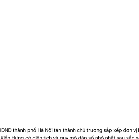
ĐND thành phố Hà Nội tán thành chủ trương sắp xếp đơn vị 
 Kiến Hưng có diện tích và quy mô dân số nhỏ nhất sau sắp xế