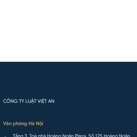
(Zalo / Whatsapp / Viber)
Liên hệ qua Whatsapp
CÔNG TY LUẬT VIỆT AN
Văn phòng Hà Nội
Tầng 3, Toà nhà Hoàng Ngân Plaza, Số 125 Hoàng Ngân,