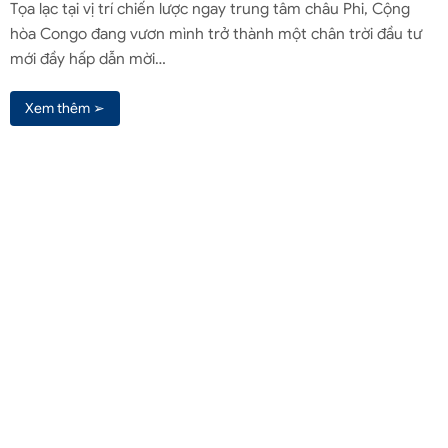
Tọa lạc tại vị trí chiến lược ngay trung tâm châu Phi, Cộng
hòa Congo đang vươn mình trở thành một chân trời đầu tư
mới đầy hấp dẫn mời…
Xem thêm ➢
Liên hệ qua Zalo
Liên hệ
(+84) 961571818