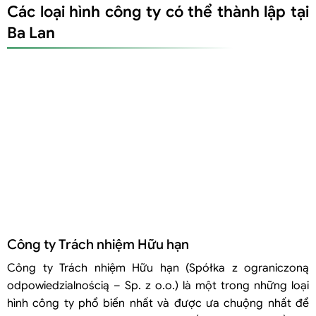
Các loại hình công ty có thể thành lập tại
Văn phòng Đại diện của Công ty Nước ngoài (Przedstawicielstwo
przedsiębiorcy zagranicznego)
Ba Lan
So sánh một số loại hình công ty có thể thành lập tại Ba Lan
Công ty Trách nhiệm Hữu hạn
Công ty Trách nhiệm Hữu hạn (Spółka z ograniczoną
odpowiedzialnością – Sp. z o.o.) là một trong những loại
hình công ty phổ biến nhất và được ưa chuộng nhất để