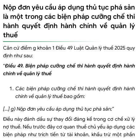
Người quản lý doanh nghiệp bị tuyên bố phá sản có bị hạn chế
Nộp đơn yêu cầu áp dụng thủ tục phá sản
quyền quản lý doanh nghiệp?
là một trong các biện pháp cưỡng chế thi
4 trường hợp được xóa tiền nợ thuế kể từ ngày 1/7/2026
hành quyết định hành chính về quản lý
Một số câu hỏi liên quan
thuế
Doanh nghiệp nợ thuế bao lâu thì bị yêu cầu mở thủ tục phá sản?
Doanh nghiệp bỏ địa chỉ kinh doanh có bị tuyên bố phá sản ngay
Căn cứ điểm g khoản 1 Điều 49 Luật Quản lý thuế 2025 quy
không?
định như sau:
Chủ thể có quyền nộp đơn yêu cầu áp dụng thủ tục phá sản?
“
Điều 49. Biện pháp cưỡng chế thi hành quyết định hành
Doanh nghiệp có thể làm gì để tránh bị áp dụng biện pháp yêu cầu
chính về quản lý thuế
mở thủ tục phá sản?
Các biện pháp cưỡng chế thi hành quyết định hành
chính về quản lý thuế bao gồm:
[…] g) Nộp đơn yêu cầu áp dụng thủ tục phá sản;
”
Điều này đánh dấu sự thay đổi đáng kể trong cơ chế xử lý
nợ thuế. Nếu trước đây cơ quan thuế chủ yếu áp dụng các
biện pháp như trích tiền từ tài khoản, khấu trừ một phần