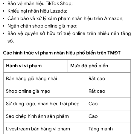
Có thể bảo vệ thương hiệu TikTok Shop không?
Bảo vệ nhãn hiệu TikTok Shop;
Amazon có hỗ trợ xử lý vi phạm nhãn hiệu không?
Khiếu nại nhãn hiệu Lazada;
Chưa đăng ký nhãn hiệu có xử lý vi phạm online được không?
Cảnh báo và xử lý xâm phạm nhãn hiệu trên Amazon;
Vì sao vi phạm nhãn hiệu trên TMĐT ngày càng gia tăng?
Ngăn chặn shop online giả mạo;
Doanh nghiệp cần làm gì để bảo vệ thương hiệu online?
Bảo vệ quyền sở hữu trí tuệ online trên nhiều nền tảng
số.
Liên hệ tư vấn
Các hình thức vi phạm nhãn hiệu phổ biến trên TMĐT
Hành vi vi phạm
Mức độ phổ biến
Bán hàng giả hàng nhái
Rất cao
Shop online giả mạo
Rất cao
Sử dụng logo, nhãn hiệu trái phép
Cao
Sao chép hình ảnh sản phẩm
Cao
Livestream bán hàng vi phạm
Tăng mạnh