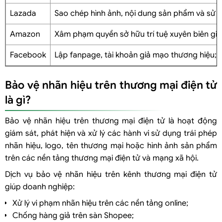
Vì sao doanh nghiệp cần bảo vệ thương hiệu online?
Lazada
Sao chép hình ảnh, nội dung sản phẩm và sử 
Vụ việc thực tế về vi phạm nhãn hiệu trên sàn TMĐT tại Việt Nam
Tóm tắt vụ việc
Amazon
Xâm phạm quyền sở hữu trí tuệ xuyên biên gi
Đánh giá hành vi xâm phạm nhãn hiệu trên sàn TMĐT
Facebook
Lập fanpage, tài khoản giả mạo thương hiệu;
Góc nhìn thực tiễn từ các vụ việc xử lý vi phạm của Luật Việt An
Vì sao xử lý hàng giả trên sàn TMĐT ngày càng khó?
Bảo vệ nhãn hiệu trên thương mại điện tử
Khó xác định chủ thể vi phạm thực tế
là gì?
Vi phạm diễn ra với tốc độ rất nhanh
Hàng giả được livestream và quảng bá đa nền tảng
Bảo vệ nhãn hiệu trên thương mại điện tử là hoạt động
Khó thu thập và lưu trữ chứng cứ điện tử
giám sát, phát hiện và xử lý các hành vi sử dụng trái phép
Nhiều doanh nghiệp chưa đăng ký nhãn hiệu đầy đủ
nhãn hiệu, logo, tên thương mại hoặc hình ảnh sản phẩm
Thủ tục khiếu nại trên từng nền tảng khác nhau
trên các nền tảng thương mại điện tử và mạng xã hội.
Khó kiểm soát hàng giả xuyên biên giới
Dịch vụ bảo vệ nhãn hiệu trên kênh thương mại điện tử
Chi phí xử lý và giám sát kéo dài
giúp doanh nghiệp:
Câu hỏi liên quan đến xử lý xâm phạm nhãn hiệu trên sàn TMĐT
Xử lý vi phạm nhãn hiệu trên các nền tảng online;
Làm thế nào để chống hàng giả trên Shopee?
Chống hàng giả trên sàn Shopee;