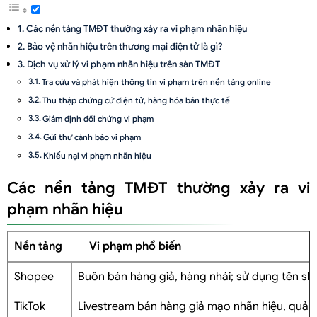
Các nền tảng TMĐT thường xảy ra vi phạm nhãn hiệu
Bảo vệ nhãn hiệu trên thương mại điện tử là gì?
Dịch vụ xử lý vi phạm nhãn hiệu trên sàn TMĐT
Tra cứu và phát hiện thông tin vi phạm trên nền tảng online
Thu thập chứng cứ điện tử, hàng hóa bán thực tế
Giám định đối chứng vi phạm
Gửi thư cảnh báo vi phạm
Khiếu nại vi phạm nhãn hiệu
Đại diện làm việc với cơ quan chức năng
Các nền tảng TMĐT thường xảy ra vi
Quy trình xử lý vi phạm nhãn hiệu online
phạm nhãn hiệu
Bước 1: Xác minh vi phạm
Bước 2: Thu thập chứng cứ
Nền tảng
Vi phạm phổ biến
Bước 3: Đánh giá việc xâm phạm quyền sở hữu trí tuệ
Shopee
Buôn bán hàng giả, hàng nhái; sử dụng tên sho
Bước 4: Khiếu nại và yêu cầu gỡ bỏ
Bước 5: Áp dụng biện pháp pháp lý cao nhất
TikTok
Livestream bán hàng giả mạo nhãn hiệu, quản