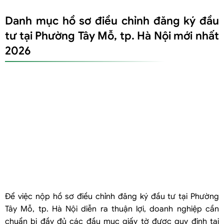
vụ công
Danh mục hồ sơ điều chỉnh đăng ký đầu
Bước 1: Kê khai dữ liệu trên Hệ thống thông tin quốc gia về đầu tư
Bước 2: Chuẩn bị và tải lên danh mục hồ sơ điện tử
tư tại Phường Tây Mỗ, tp. Hà Nội mới nhất
Bước 3: Thẩm định hồ sơ và phê duyệt kết quả
2026
Để việc nộp hồ sơ điều chỉnh đăng ký đầu tư tại Phường
Tây Mỗ, tp. Hà Nội diễn ra thuận lợi, doanh nghiệp cần
chuẩn bị đầy đủ các đầu mục giấy tờ được quy định tại