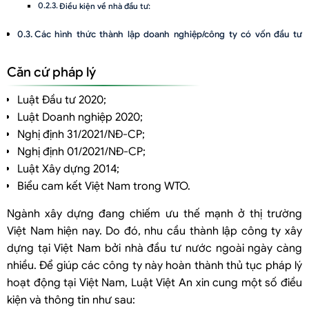
Điều kiện về nhà đầu tư:
Các hình thức thành lập doanh nghiệp/công ty có vốn đầu tư
nước ngoài
Căn cứ pháp lý
Thành lập công ty có vốn đầu tư nước ngoài theo hình thức nhà đầu
tư góp vốn ngay từ đầu
Luật Đầu tư 2020;
Bước 1: Xin cấp giấy chứng nhận đăng ký đầu tư
Luật Doanh nghiệp 2020;
Bước 2: Thành lập công ty xây dựng có vốn nước ngoài tại Việt Nam
Nghị định 31/2021/NĐ-CP;
Nghị định 01/2021/NĐ-CP;
Thành lập công ty có vốn đầu tư nước ngoài theo hình thức góp
Luật Xây dựng 2014;
vốn, mua cổ phần
Biểu cam kết Việt Nam trong WTO.
Bước 1: Nhà đầu tư nước ngoài đăng ký góp vốn, mua cổ phần, phần vốn
góp vào tổ chức kinh tế
Ngành xây dựng đang chiếm ưu thế mạnh ở thị trường
Bước 2: Nhà đầu tư nước ngoài tiến hành thủ tục nhận chuyển nhượng
Việt Nam hiện nay. Do đó, nhu cầu thành lập công ty xây
cổ phần/phần vốn góp của người được cử đại diện hoặc của cổ đông/thành viên.
dựng tại Việt Nam bởi nhà đầu tư nước ngoài ngày càng
nhiều. Để giúp các công ty này hoàn thành thủ tục pháp lý
hoạt động tại Việt Nam, Luật Việt An xin cung một số điều
kiện và thông tin như sau: