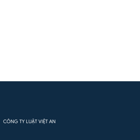
(+84) 961571818
(Zalo / Whatsapp / Viber)
Liên hệ qua Whatsapp
CÔNG TY LUẬT VIỆT AN