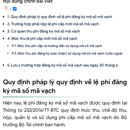
Nội dung chính bài viết
Quy định pháp lý quy định về lệ phí đăng ký mã số mã vạch
Trường hợp phải nộp lệ phí cấp mới mã số mã vạch
Cơ quan thu phí đăng ký mã số mã vạch
Mức thu lệ phí cấp mới mã số mã vạch
Mức thu phí cấp và hướng dẫn sử dụng mã số mã vạch
Mức thu phí đăng ký (xác nhận) sử dụng mã số mã vạch nước ngoài
Lưu ý trường hợp đăng ký mã số mã vạch sau ngày 30 tháng 6
Thời điểm nộp phí cấp mới mã số mã vạch
Hình thức nộp phí đăng ký mã vạch
Quy định pháp lý quy định về lệ phí đăng
Không nộp phí đăng ký mã số mã vạch thì có được cấp Giấy chứng
ký mã số mã vạch
nhận quyền sử dụng mã số, mã vạch không?
Không đăng ký mã số mã vạch thì có bị xử phạt không?
Hiện nay, lệ phí đăng ký mã số mã vạch được quy định tại
Thông tư 232/2016/TT-BTC quy định mức thu, chế độ thu,
nộp, quản lý và sử dụng phí cấp mã số mã vạch do Bộ
trưởng Bộ Tài chính ban hành.