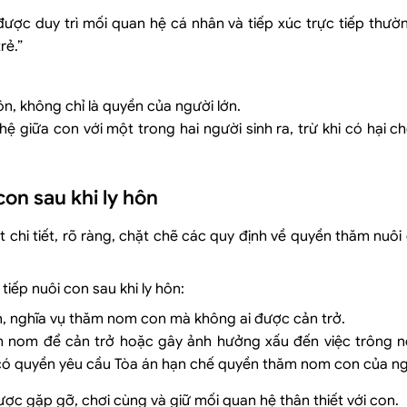
được duy trì mối quan hệ cá nhân và tiếp xúc trực tiếp thườ
rẻ.”
n, không chỉ là quyền của người lớn.
hệ giữa con với một trong hai người sinh ra, trừ khi có hại ch
on sau khi ly hôn
 chi tiết, rõ ràng, chặt chẽ các quy định về quyền thăm nuôi 
iếp nuôi con sau khi ly hôn:
ền, nghĩa vụ thăm nom con mà không ai được cản trở.
ăm nom để cản trở hoặc gây ảnh hưởng xấu đến việc trông 
n có quyền yêu cầu Tòa án hạn chế quyền thăm nom con của ng
ợc gặp gỡ, chơi cùng và giữ mối quan hệ thân thiết với con.