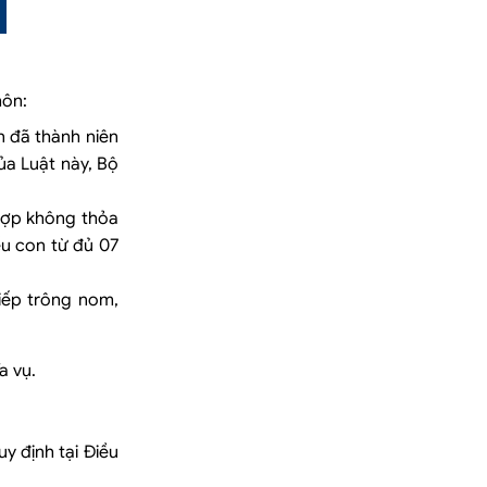
hôn:
n đã thành niên
ủa Luật này, Bộ
 hợp không thỏa
ếu con từ đủ 07
iếp trông nom,
a vụ.
 định tại Điều