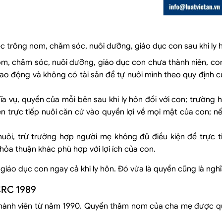
iệc trông nom, chăm sóc, nuôi dưỡng, giáo dục con sau khi ly 
nom, chăm sóc, nuôi dưỡng, giáo dục con chưa thành niên, co
ao động và không có tài sản để tự nuôi mình theo quy định c
ĩa vụ, quyền của mỗi bên sau khi ly hôn đối với con; trường
n trực tiếp nuôi căn cứ vào quyền lợi về mọi mặt của con; n
uôi, trừ trường hợp người mẹ không đủ điều kiện để trực t
ỏa thuận khác phù hợp với lợi ích của con.
iáo dục con ngay cả khi ly hôn. Đó vừa là quyền cũng là nghĩ
CRC 1989
hành viên từ năm 1990. Quyền thăm nom của cha mẹ được quy