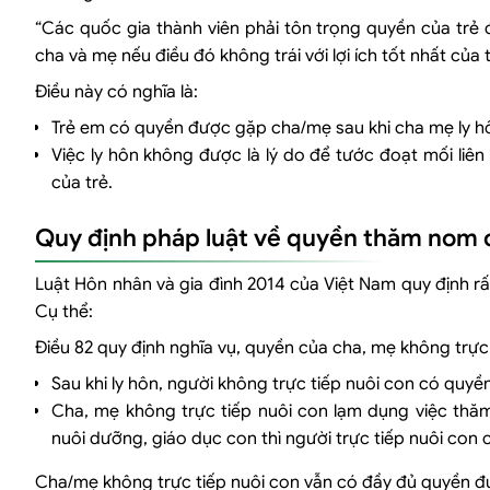
“Các quốc gia thành viên phải tôn trọng quyền của trẻ 
cha và mẹ nếu điều đó không trái với lợi ích tốt nhất của t
Điều này có nghĩa là:
Trẻ em có quyền được gặp cha/mẹ sau khi cha mẹ ly hô
Việc ly hôn không được là lý do để tước đoạt mối liên 
của trẻ.
Quy định pháp luật về quyền thăm nom c
Luật Hôn nhân và gia đình 2014 của Việt Nam quy định rất
Cụ thể:
Điều 82 quy định nghĩa vụ, quyền của cha, mẹ không trực t
Sau khi ly hôn, người không trực tiếp nuôi con có quy
Cha, mẹ không trực tiếp nuôi con lạm dụng việc th
nuôi dưỡng, giáo dục con thì người trực tiếp nuôi co
Cha/mẹ không trực tiếp nuôi con vẫn có đầy đủ quyền đư