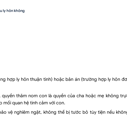
u ly hôn không
con chưa thành niên:
ường hợp ly hôn thuận tình) hoặc bản án (trường hợp ly hôn 
cái sau ly hôn:
, quyền thăm nom con là quyền của cha hoặc mẹ không trực
o mối quan hệ tình cảm với con.
ảo vệ nghiêm ngặt, không thể bị tước bỏ tùy tiện nếu khôn