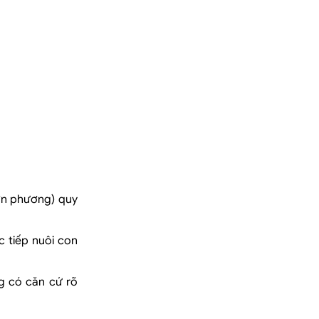
đơn phương) quy
 tiếp nuôi con
g có căn cứ rõ