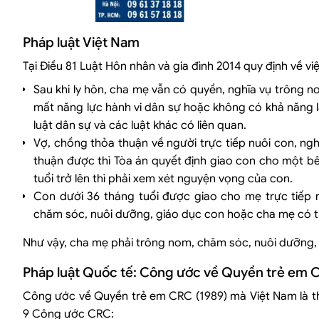
Pháp luật Việt Nam
Tại Điều 81 Luật Hôn nhân và gia đình 2014 quy định về v
Sau khi ly hôn, cha mẹ vẫn có quyền, nghĩa vụ trông 
mất năng lực hành vi dân sự hoặc không có khả năng l
luật dân sự và các luật khác có liên quan.
Vợ, chồng thỏa thuận về người trực tiếp nuôi con, ngh
thuận được thì Tòa án quyết định giao con cho một bê
tuổi trở lên thì phải xem xét nguyện vọng của con.
Con dưới 36 tháng tuổi được giao cho mẹ trực tiếp n
chăm sóc, nuôi dưỡng, giáo dục con hoặc cha mẹ có th
Như vậy, cha mẹ phải trông nom, chăm sóc, nuôi dưỡng, g
Pháp luật Quốc tế: Công ước về Quyền trẻ em 
Công ước về Quyền trẻ em CRC (1989) mà Việt Nam là t
9 Công ước CRC: