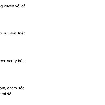
ng xuyên với cả
o sự phát triển
con sau ly hôn.
nom, chăm sóc,
ười đó.