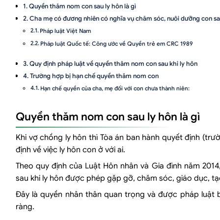
Quyền thăm nom con sau ly hôn là gì
Cha mẹ có đương nhiên có nghĩa vụ chăm sóc, nuôi dưỡng con sa
Pháp luật Việt Nam
Pháp luật Quốc tế: Công ước về Quyền trẻ em CRC 1989
Quy định pháp luật về quyền thăm nom con sau khi ly hôn
Trường hợp bị hạn chế quyền thăm nom con
Hạn chế quyền của cha, mẹ đối với con chưa thành niên:
Người có quyền yêu cầu Tòa án hạn chế quyền của cha, mẹ đối với 
Quyền thăm nom con sau ly hôn là gì
Hậu quả pháp lý:
Trường hợp ngăn cản quyền thăm nom con
Khi vợ chồng ly hôn thì Tòa án ban hành quyết định (tr
Quy định pháp luật về trường hợp ngăn cản quyền thăm nom con:
định về việc ly hôn con ở với ai.
Xử lý vi phạm đối với hành vi ngăn cản quyền thăm nom đối với con 
Theo quy định của Luật Hôn nhân và Gia đình năm 2014
sau khi ly hôn được phép gặp gỡ, chăm sóc, giáo dục, tạ
Đây là quyền nhân thân quan trọng và được pháp luật b
ràng.