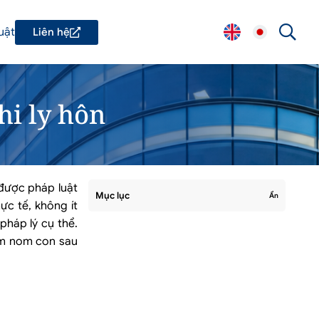
uật
Liên hệ
hi ly hôn
 được pháp luật
Mục lục
Ẩn
ực tế, không ít
pháp lý cụ thể.
hăm nom con sau