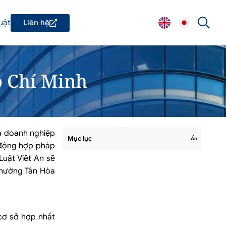
uật
Liên hệ
ồ Chí Minh
và doanh nghiệp
Mục lục
Ẩn
t động hợp pháp
Luật Việt An sẽ
 phường Tân Hòa
cơ sở hợp nhất