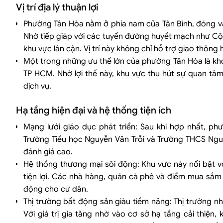
Điều kiện để được cấp Giấy chứng nhận đăng ký doanh nghiệp
Vị trí địa lý thuận lợi
Phí, lệ phí đăng ký doanh nghiệp
Phường Tân Hòa nằm ở phía nam của Tân Bình, đóng vai
Các thủ tục pháp lý sau khi thành lập công ty
Nhờ tiếp giáp với các tuyến đường huyết mạch như Cộn
Một số lưu ý về về thuế, hóa đơn khi thành lập công ty mới
khu vực lân cận. Vị trí này không chỉ hỗ trợ giao thông
Nhiều chính sách ưu đãi thuế cho công ty mới thành lập
Một trong những ưu thế lớn của phường Tân Hòa là kh
Từ 01/07/2025, doanh nghiệp chỉ được khấu trừ thuế GTGT đầu vào
TP HCM. Nhờ lợi thế này, khu vực thu hút sự quan tâm
dịch vụ.
Hạ tầng hiện đại và hệ thống tiện ích
Mạng lưới giáo dục phát triển: Sau khi hợp nhất, p
Trường Tiểu học Nguyễn Văn Trỗi và Trường THCS Nguy
đánh giá cao.
Hệ thống thương mại sôi động: Khu vực này nổi bật v
tiện lợi. Các nhà hàng, quán cà phê và điểm mua sắm
động cho cư dân.
Thị trường bất động sản giàu tiềm năng: Thị trường 
Với giá trị gia tăng nhờ vào cơ sở hạ tầng cải thiện