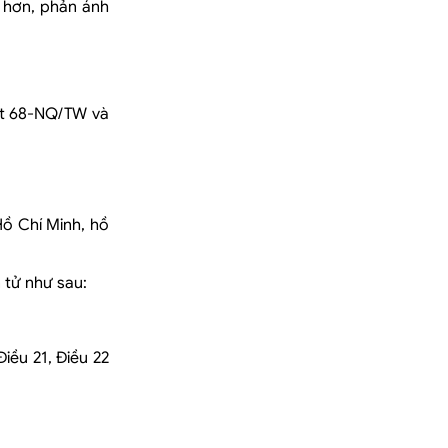
 hơn, phản ánh
yết 68-NQ/TW và
Hồ Chí Minh, hồ
 tử như sau:
iều 21, Điều 22