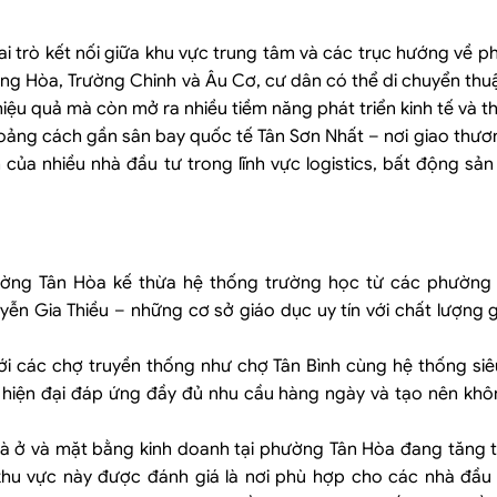
 trò kết nối giữa khu vực trung tâm và các trục hướng về p
g Hòa, Trường Chinh và Âu Cơ, cư dân có thể di chuyển thuậ
 hiệu quả mà còn mở ra nhiều tiềm năng phát triển kinh tế và 
oảng cách gần sân bay quốc tế Tân Sơn Nhất – nơi giao thươ
 khi thanh toán chuyển khoản
 của nhiều nhà đầu tư trong lĩnh vực logistics, bất động sả
hường Tân Hòa kế thừa hệ thống trường học từ các phường 
ễn Gia Thiều – những cơ sở giáo dục uy tín với chất lượng 
ới các chợ truyền thống như chợ Tân Bình cùng hệ thống siê
 hiện đại đáp ứng đầy đủ nhu cầu hàng ngày và tạo nên khôn
nhà ở và mặt bằng kinh doanh tại phường Tân Hòa đang tăng 
, khu vực này được đánh giá là nơi phù hợp cho các nhà đầu