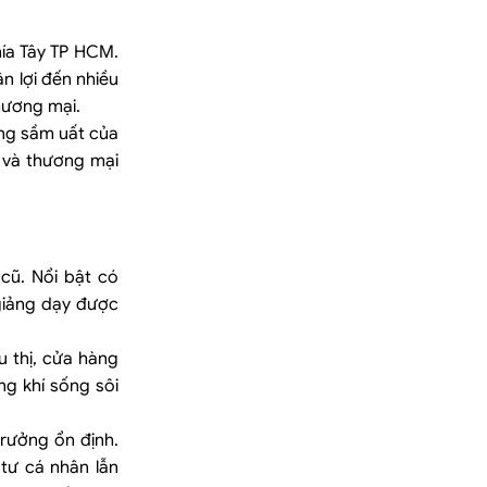
hía Tây TP HCM.
n lợi đến nhiều
thương mại.
ng sầm uất của
n và thương mại
cũ. Nổi bật có
giảng dạy được
u thị, cửa hàng
g khí sống sôi
trưởng ổn định.
 tư cá nhân lẫn