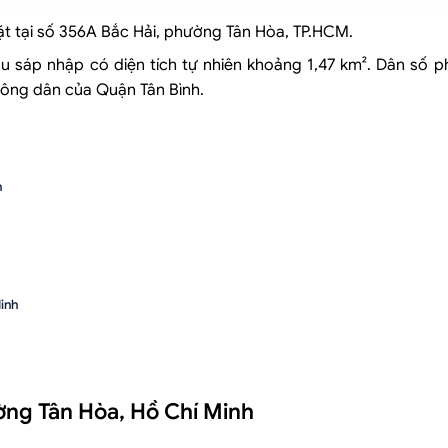
ặt tại số 356A Bắc Hải, phường Tân Hòa, TP.HCM.
u sáp nhập có diện tích tự nhiên khoảng 1,47 km². Dân số 
ông dân của Quận Tân Bình.
h
Minh
ường Tân Hòa, Hồ Chí Minh
í Minh