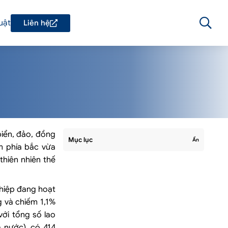
uật
Liên hệ
biển, đảo, đồng
Mục lục
Ẩn
ểm phía bắc vừa
thiên nhiên thế
hiệp đang hoạt
 và chiếm 1,1%
ới tổng số lao
 nước), có 414