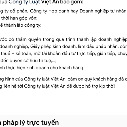
 của
Công ty Luật
Việt An bao gồm:
ng ty cổ phần, Công ty Hợp danh hay Doanh nghiệp tư nhân, 
 thời hạn góp vốn;
để thành lập công ty;
ước có thẩm quyền trong quá trình thành lập doanh nghiệp
doanh nghiệp, Giấy phép kinh doanh, làm dấu pháp nhân, cô
 thuế – kế toán, mở tài khoản đầu tư trực tiếp, gián tiếp, chu
đến quyền sở hữu trí tuệ,…;
ình thực hiện kinh doanh cho khách hàng.
ảng Ninh của Công ty luật Việt An, cảm ơn quý khách hàng đã
liên hệ tới Công ty luật Việt An để được hỗ trợ kịp thời!
 pháp lý trực tuyến