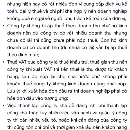
nhưng hiện nay có rất nhiều đơn vị cung cấp
dịch vụ kế
toán
, đại lý thuế và chi phí khá hợp lý nên doanh nghiệp
không quá e ngại về người phụ trách kế toán của đơn vị;
Công ty không bị áp thuế theo doanh thu như hộ kinh
doanh nên dù công ty có rất nhiều doanh thu nhưng
chưa có lãi thì cũng chưa phải nộp thuế. Còn hộ kinh
doanh cứ có doanh thu (dù chưa có lãi) vẫn bị áp thuế
theo định mức;
Thuế VAT của công ty là thuế khấu trừ, thuế gián thu nên
công ty khi xuất VAT thì tiền thuế là thu được từ khách
hàng, sau đó nộp lại cho nhà nước chứ không phải
khoản thuế công ty không kinh doanh cũng phải nộp.
Lưu ý: khi xuất hóa đơn đầu ra thì doanh nghiệp phải có
hóa đơn đầu vào tương ứng;
Việc
thành lập công ty
khá dễ dàng, chi phí thành lập
cũng khá thấp tuy nhiên việc vận hành và quản lý công
ty thì cần nhiều yếu tố, hoặc khi cần đóng cửa công ty
thì cũng tốn chi phí và thời gian khá lâu nên khách hàng