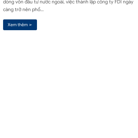
dòng vốn đầu tư nước ngoài, việc thành lập công ty FDI ngày
càng trở nên phổ…
Xem thêm ➢
Liên hệ qua Zalo
Liên hệ
(+84) 961571818
(Zalo / Whatsapp / Viber)