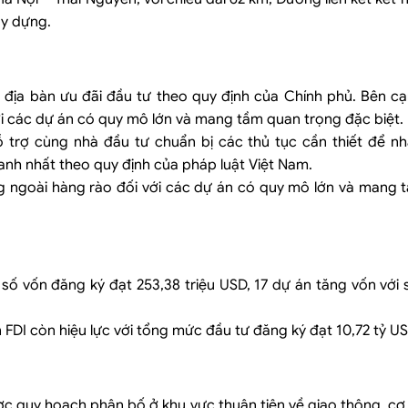
ây dựng.
địa bàn ưu đãi đầu tư theo quy định của Chính phủ. Bên cạn
ới các dự án có quy mô lớn và mang tầm quan trọng đặc biệt.
 trợ cùng nhà đầu tư chuẩn bị các thủ tục cần thiết để n
anh nhất theo quy định của pháp luật Việt Nam.
ng ngoài hàng rào đối với các dự án có quy mô lớn và mang 
 số vốn đăng ký đạt 253,38 triệu USD, 17 dự án tăng vốn với
n FDI còn hiệu lực với tổng mức đầu tư đăng ký đạt 10,72 tỷ US
c quy hoạch phân bố ở khu vực thuận tiện về giao thông, cơ