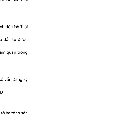
h đó tỉnh Thái
hà đầu tư được
tầm quan trọng
 số vốn đăng ký
D.
 sở hạ tầng sẵn