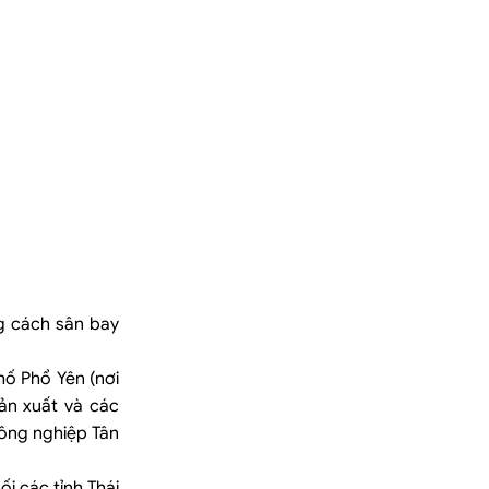
g cách sân bay
hố Phổ Yên (nơi
ản xuất và các
ông nghiệp Tân
i các tỉnh Thái