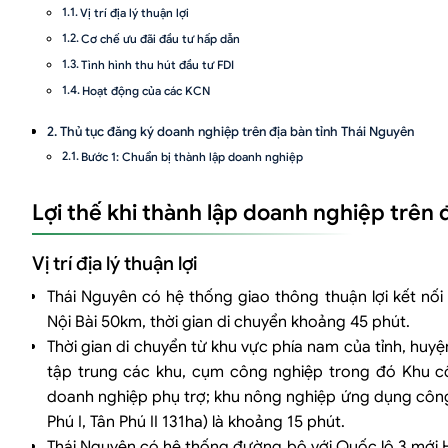
Vị trí địa lý thuận lợi
Cơ chế ưu đãi đầu tư hấp dẫn
Tình hình thu hút đầu tư FDI
Hoạt động của các KCN
Thủ tục đăng ký doanh nghiệp trên địa bàn tỉnh Thái Nguyên
Bước 1: Chuẩn bị thành lập doanh nghiệp
Bước 2: Nộp hồ sơ đăng ký doanh nghiệp
Lợi thế khi thành lập doanh nghiệp trên 
Bước 3: Cấp Giấy chứng nhận đăng ký doanh nghiệp
Bước 4: Công bố thông tin đăng ký doanh nghiệp
Vị trí địa lý thuận lợi
Bước 5: Tiến hành thủ tục sau thành lập công ty
Thái Nguyên có hệ thống giao thông thuận lợi kết nố
Lưu ý thành lập công ty vốn đầu tư nước ngoài trên địa bàn tỉnh 
Nội Bài 50km, thời gian di chuyển khoảng 45 phút.
Thủ tục xin Giấy chứng nhận đăng ký đầu tư
Thời gian di chuyển từ khu vực phía nam của tỉnh, huy
Lưu ý hồ sơ xin Giấy chứng nhận đăng ký doanh nghiệp
tập trung các khu, cụm công nghiệp trong đó Khu c
Lưu ý về điều kiện tiếp cận thị trường đối với nhà đầu tư nước ngoà
doanh nghiệp phụ trợ; khu nông nghiệp ứng dụng công
Một số doanh nghiệp được thành lập trên địa bàn tỉnh Thái Nguy
Phú I, Tân Phú II 131ha) là khoảng 15 phút.
Dịch vụ thành lập công ty của Luật Việt An
Thái Nguyên có hệ thống đường bộ với Quốc lộ 3 mới Hà 