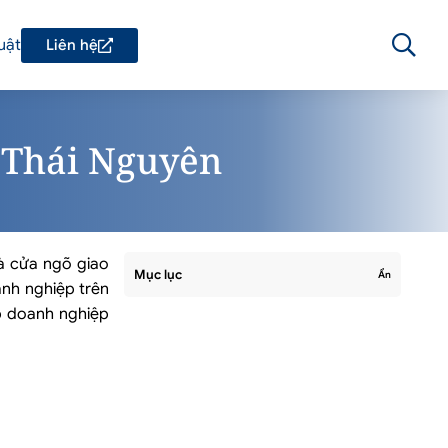
uật
Liên hệ
h Thái Nguyên
là cửa ngõ giao
Mục lục
Ẩn
anh nghiệp trên
ập doanh nghiệp