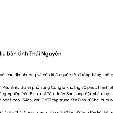
địa bàn tỉnh Thái Nguyên
i với các địa phương và cửa khẩu quốc tế, đường hàng khôn
Thái Nguyên
ện Phú Bình, thành phố Sông Công là khoảng 30 phút; thành p
ông nghiệp Yên Bình, nơi Tập đoàn Samsung đặt nhà máy s
i
 nghệ cao 154ha, khu CNTT tập trung Yên Bình 200ha; cụm c
ên
Nội – Thái Nguyên, với chiều dài 62 km; Đường liên kết kết nố