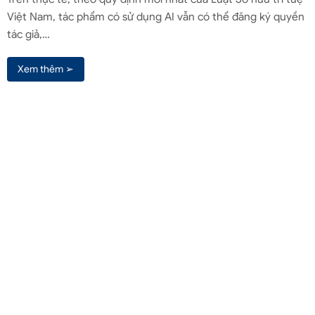
Việt Nam, tác phẩm có sử dụng AI vẫn có thể đăng ký quyền
tác giả,…
Xem thêm ➢
Liên hệ qua Zalo
Liên hệ
(+84) 961571818