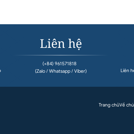
Liên hệ
(+84) 961571818
o
Liên 
(Zalo / Whatsapp / Viber)
Trang chủ
Về chú