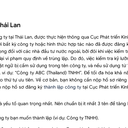
Thái Lan
ng ty tại Thái Lan, được thực hiện thông qua Cục Phát triển Ki
i bất kỳ công ty hoặc hình thức hợp tác nào đã được đăng k
ọng đối với các nhà đầu tư nước ngoài, bởi đôi khi việc kiểm t
lại vi phạm quy định về trùng lặp. Do đó, việc kiểm tra kỹ lưỡ
ật ngữ bị cấm sử dụng trong tên công ty, và nếu sử dụng từ “
, ví dụ: “Công ty ABC (Thailand) TNHH”. Để tối đa hóa khả 
 thứ tự ưu tiên. Về cơ bản, bạn không cần nộp hồ sơ riêng 
nh nộp hồ sơ đăng ký
thành lập công ty
tại Cục Phát triển Ki
à yếu tố quan trọng nhất. Nên chuẩn bị ít nhất 3 tên để tăn
ng ty bạn muốn thành lập (ví dụ: Công ty TNHH).