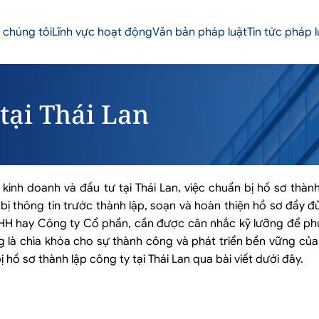
 chúng tôi
Lĩnh vực hoạt động
Văn bản pháp luật
Tin tức pháp l
 tại Thái Lan
nh doanh và đầu tư tại Thái Lan, việc chuẩn bị hồ sơ thành
ị thông tin trước thành lập, soạn và hoàn thiện hồ sơ đầy đ
TNHH hay Công ty Cổ phần, cần được cân nhắc kỹ lưỡng để ph
g là chìa khóa cho sự thành công và phát triển bền vững củ
hồ sơ thành lập công ty tại Thái Lan qua bài viết dưới đây.