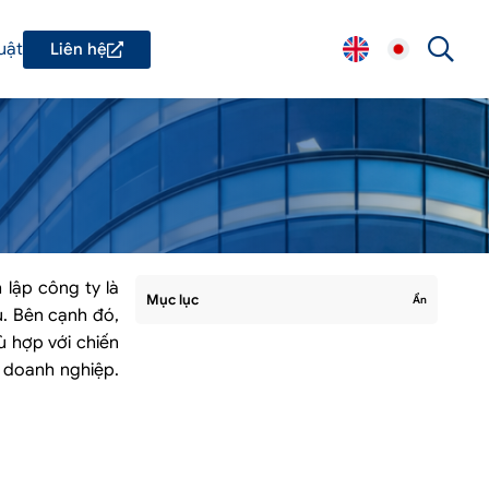
uật
Liên hệ
 lập công ty là
Mục lục
Ẩn
ủ. Bên cạnh đó,
ù hợp với chiến
a doanh nghiệp.