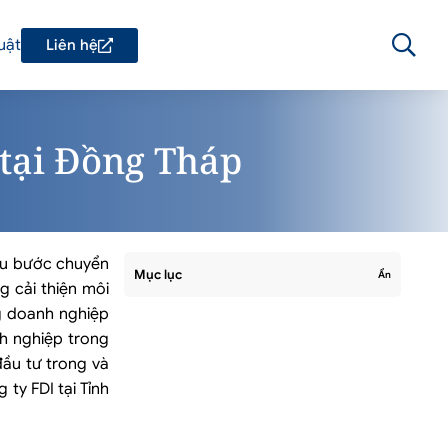
uật
Liên hệ
 tại Đồng Tháp
ều bước chuyển
Mục lục
Ẩn
g cải thiện môi
g doanh nghiệp
nh nghiệp trong
đầu tư trong và
 ty FDI tại Tỉnh