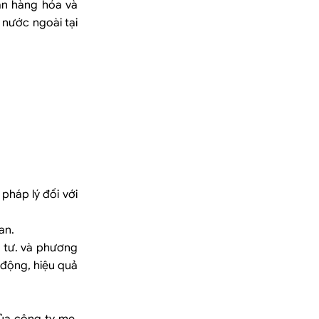
án hàng hóa và
 nước ngoài tại
 pháp lý đối với
an.
u tư. và phương
 động, hiệu quả