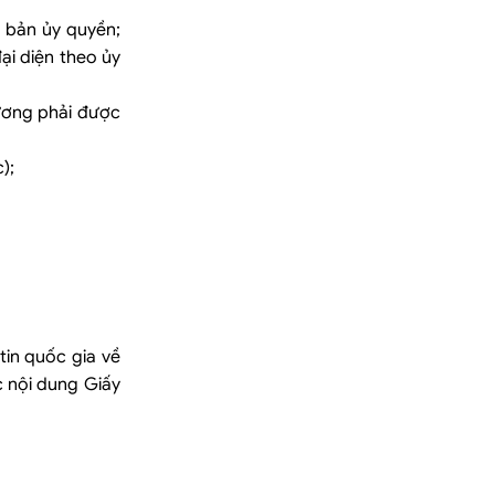
 bản ủy quyền;
i diện theo ủy
đương phải được
);
in quốc gia về
 nội dung Giấy