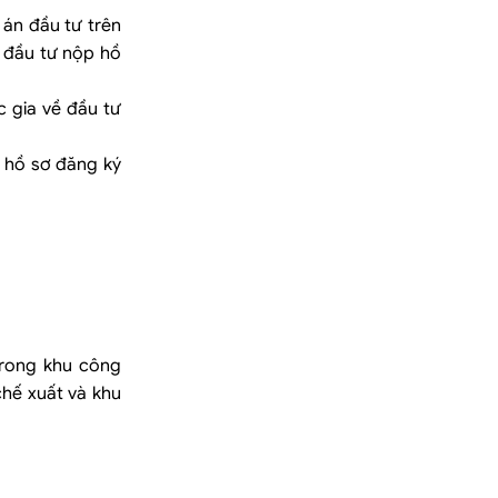
 án đầu tư trên
à đầu tư nộp hồ
c gia về đầu tư
ả hồ sơ đăng ký
trong khu công
chế xuất và khu
.