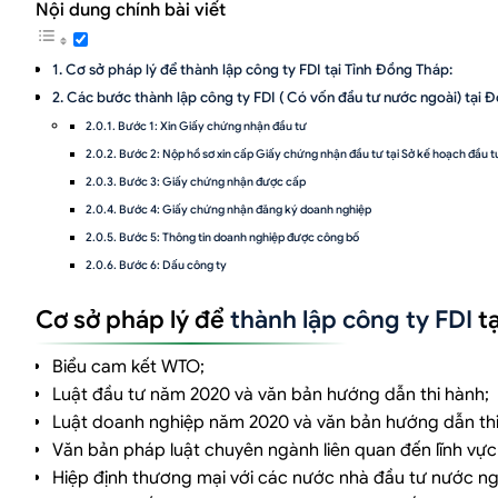
Nội dung chính bài viết
Cơ sở pháp lý để thành lập công ty FDI tại Tỉnh Đồng Tháp:
Các bước thành lập công ty FDI ( Có vốn đầu tư nước ngoài) tại 
Bước 1: Xin Giấy chứng nhận đầu tư
Bước 2: Nộp hồ sơ xin cấp Giấy chứng nhận đầu tư tại Sở kế hoạch đầu t
Bước 3: Giấy chứng nhận được cấp
Bước 4: Giấy chứng nhận đăng ký doanh nghiệp
Bước 5: Thông tin doanh nghiệp được công bố
Bước 6: Dấu công ty
Bước 7: Điều kiện kinh doanh ( Giấy phép con)
Cơ sở pháp lý để
thành lập công ty FDI
tạ
Bước 8: Mở tài khoản đầu tư
Bước 9: Thủ tục sau khi thành lập doanh nghiệp FDI tại Đồng Tháp
Biểu cam kết WTO;
Luật đầu tư năm 2020 và văn bản hướng dẫn thi hành;
Luật doanh nghiệp năm 2020 và văn bản hướng dẫn thi
Văn bản pháp luật chuyên ngành liên quan đến lĩnh vực
Hiệp định thương mại với các nước nhà đầu tư nước ng