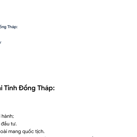
Đồng Tháp:
ư
i Tỉnh Đồng Tháp:
 hành;
 đầu tư.
oài mang quốc tịch.