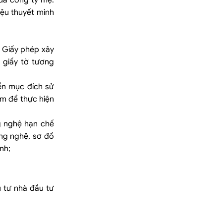
 của công ty mẹ.
iệu thuyết minh
 Giấy phép xây
 giấy tờ tương
ển mục đích sử
ểm để thực hiện
g nghệ hạn chế
ng nghệ, sơ đồ
nh;
ầu tư nhà đầu tư