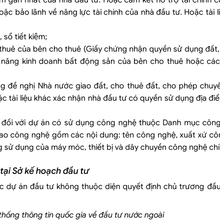
 02 năm gần nhất của nhà đầu tư. Hoặc cam kết hỗ trợ tài chính
oặc bảo lãnh về năng lực tài chính của nhà đầu tư. Hoặc tài l
 sổ tiết kiệm;
thuê của bên cho thuê (Giấy chứng nhận quyền sử dụng đất,
năng kinh doanh bất động sản của bên cho thuê hoặc các
g đề nghị Nhà nước giao đất, cho thuê đất, cho phép chuy
c tài liệu khác xác nhận nhà đầu tư có quyền sử dụng địa đi
tư đối với dự án có sử dụng công nghệ thuộc Danh mục côn
iao công nghệ gồm các nội dung: tên công nghệ, xuất xứ cô
ạng sử dụng của máy móc, thiết bị và dây chuyền công nghệ chí
tại Sở kế hoạch đầu tư
ới các dự án đầu tư không thuộc diện quyết định chủ trương đ
 thống thông tin quốc gia về đầu tư nước ngoài