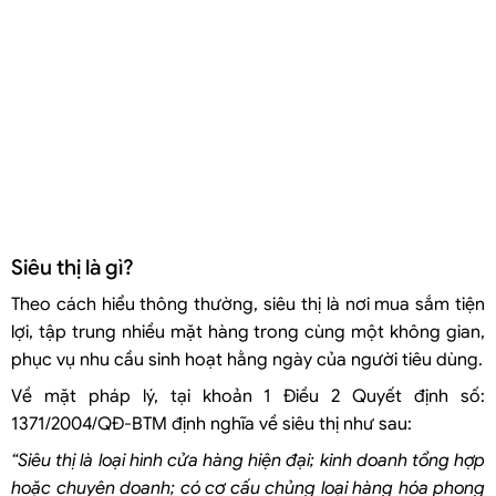
Bước 4: Cơ quan đăng ký kinh doanh tiếp nhận và xử lý hồ sơ
Bước 5: Cơ quan đăng ký kinh doanh thông báo kết quả
Trường hợp 1: Thông báo yêu cầu sửa đổi, bổ sung hồ sơ đăng ký doanh
nghiệp
Trường hợp 2: Cấp Giấy chứng nhận đăng ký doanh nghiệp
Bước 6: Công bố nội dung đăng ký doanh nghiệp
Bước 7: Các thủ tục doanh nghiệp thực hiện sau khi thành lập
Một số loại giấy phép con khi thành lập công ty kinh doanh siêu thị
Siêu thị là gì?
Nên tự xây dựng thương hiệu hay nhận nhượng quyền (Franchise) từ
các hãng siêu thị lớn?
Theo cách hiểu thông thường, siêu thị là nơi mua sắm tiện
Siêu thị có bắt buộc phải xuất hóa đơn điện tử cho khách hàng mua
lợi, tập trung nhiều mặt hàng trong cùng một không gian,
lẻ không?
phục vụ nhu cầu sinh hoạt hằng ngày của người tiêu dùng.
Về mặt pháp lý, tại khoản 1 Điều 2 Quyết định số:
1371/2004/QĐ-BTM định nghĩa về siêu thị như sau:
“Siêu thị là loại hình cửa hàng hiện đại; kinh doanh tổng hợp
hoặc chuyên doanh; có cơ cấu chủng loại hàng hóa phong