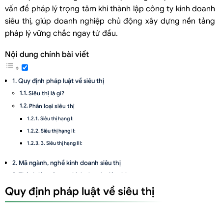
vấn đề pháp lý trọng tâm khi thành lập công ty kinh doanh
siêu thị, giúp doanh nghiệp chủ động xây dựng nền tảng
pháp lý vững chắc ngay từ đầu.
Nội dung chính bài viết
Quy định pháp luật về siêu thị
Siêu thị là gì?
Phân loại siêu thị
Siêu thị hạng I:
Siêu thị hạng II:
3. Siêu thị hạng III:
Mã ngành, nghề kinh doanh siêu thị
Thành lập công ty kinh doanh siêu thị
Bước 1: Lựa chọn mã ngành và chuẩn bị hồ sơ
Quy định pháp luật về siêu thị
Bước 2: Nộp hồ sơ
Bước 3: Thanh toán lệ phí