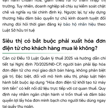
vận hành chuẩn hóa, giảm thiểu rủi ro thâm nhập thị
trường. Tuy nhiên, doanh nghiệp sẽ chịu sự kiểm soát chặt
chẽ và nghĩa vụ tài chính định kỳ. Ngược lại, tự xây dựng
thương hiệu đảm bảo quyền tự chủ kinh doanh tuyệt đối
nhưng đòi hỏi thời gian đăng ký
bảo hộ nhãn hiệu
theo
Luật Sở hữu trí tuệ
Siêu thị có bắt buộc phải xuất hóa đơn
điện tử cho khách hàng mua lẻ không?
Căn cứ Điều 13 Luật Quản lý thuế 2025 và hướng dẫn chi
tiết tại Nghị định 70/2025/NĐ-CP, người bán phải lập hóa
đơn điện tử cho mọi giao dịch bán hàng, không phân biệt
giá trị. Đặc biệt, đối với mô hình siêu thị, pháp luật hiện
hành bắt buộc áp dụng “Hóa đơn điện tử khởi tạo từ máy
tính tiền” có kết nối dữ liệu trực tiếp với cơ quan thuế. Quy
định này nhằm ngăn chặn hành vi trốn thuế và đảm bảo
quyền lợi lấy hóa đơn minh bạch cho người tiêu dùng ngay
tại quầy thu ngân.