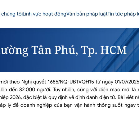
 chúng tôi
Lĩnh vực hoạt động
Văn bản pháp luật
Tin tức pháp l
phường Tân Phú, Tp. HCM
ú mới theo Nghị quyết 1685/NQ-UBTVQH15 từ ngày 01/07/202
ên đến 82.000 người. Tuy nhiên, cùng với diện mạo mới là 
p 2026, đặc biệt là quy định về định danh điện tử. Bài viết nà
pháp lý để doanh nghiệp của bạn vận hành thông suốt ngay t