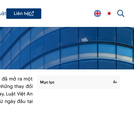
uật
Liên hệ
5 đã mở ra một
Mục lục
Ẩn
những thay đổi
y, Luật Việt An
ừ ngày đầu tại