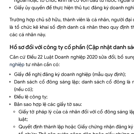
ngoài hoặc tổ chức kinh tế có vốn đầu tư nước ngoài t
Giấy ủy quyền để thực hiện thủ tục đăng ký doanh nghi
Trường hợp chủ sở hữu, thành viên là cá nhân, người đại 
là tổ chức kê khai số định danh cá nhân theo quy định
các cá nhân này.
Hồ sơ đối với công ty cổ phần (Cập nhật danh sá
Căn cứ Điều 22 Luật Doanh nghiệp 2020 sửa đổi, bổ sun
nghiệp
tư nhân cần có:
Giấy đề nghị đăng ký doanh nghiệp (mẫu quy định);
Danh sách cổ đông sáng lập; danh sách cổ đông là 
(nếu có);
Điều lệ công ty;
Bản sao hợp lệ các giấy tờ sau:
Giấy tờ pháp lý của cá nhân đối với cổ đông sáng lậ
luật;
Quyết định thành lập hoặc Giấy chứng nhận đăng ký 