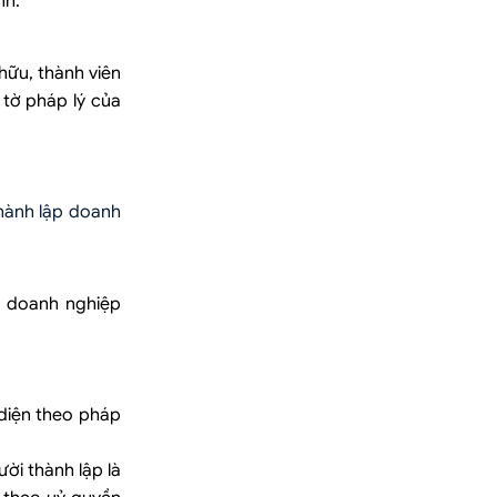
nh.
hữu, thành viên
 tờ pháp lý của
hành lập doanh
a doanh nghiệp
 diện theo pháp
ời thành lập là