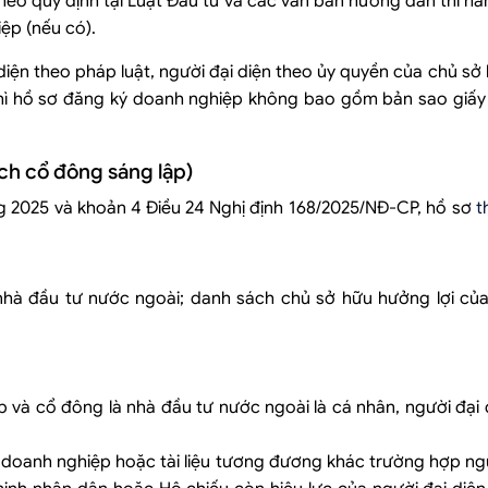
heo quy định tại Luật Đầu tư và các văn bản hướng dẫn thi hà
ệp (nếu có).
diện theo pháp luật, người đại diện theo ủy quyền của chủ sở 
 thì hồ sơ đăng ký doanh nghiệp không bao gồm bản sao giấy
ch cổ đông sáng lập)
g 2025 và khoản 4 Điều 24 Nghị định 168/2025/NĐ-CP, hồ sơ
t
nhà đầu tư nước ngoài; danh sách chủ sở hữu hưởng lợi củ
p và cổ đông là nhà đầu tư nước ngoài là cá nhân, người đại
doanh nghiệp hoặc tài liệu tương đương khác trường hợp ngư