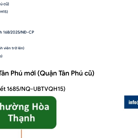
ú cũ)
QH15)
ịnh 168/2025/NĐ-CP
h viên trở lên)
p)
ịnh 168/2025/NĐ-CP
g Tân Phú mới (Quận Tân Phú cũ)
y thế tài khoản ĐKKD cũ)
bố
uyết 1685/NQ-UBTVQH15)
điện