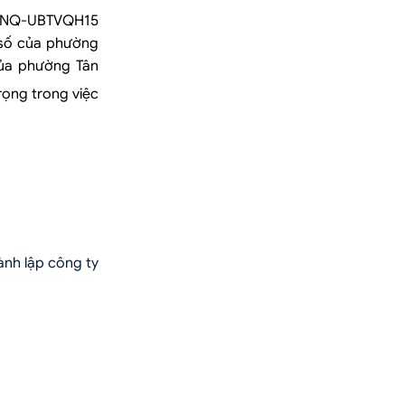
85/NQ-UBTVQH15
 số của phường
của phường Tân
rọng trong việc
ành lập công ty