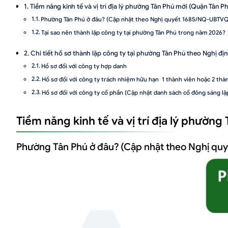
Tiềm năng kinh tế và vị trí địa lý phường Tân Phú mới (Quận Tân Ph
Phường Tân Phú ở đâu? (Cập nhật theo Nghị quyết 1685/NQ-UBTV
Tại sao nên thành lập công ty tại phường Tân Phú trong năm 2026?
Chi tiết hồ sơ thành lập công ty tại phường Tân Phú theo Nghị đ
Hồ sơ đối với công ty hợp danh
Hồ sơ đối với công ty trách nhiệm hữu hạn 1 thành viên hoặc 2 thàn
Hồ sơ đối với công ty cổ phần (Cập nhật danh sách cổ đông sáng lậ
Chi tiết hồ sơ thành lập công ty tại phường Tân Phú theo Nghị đ
Tiềm năng kinh tế và vị trí địa lý phườn
Bước 1: Đăng ký tài khoản định danh điện tử cho doanh nghiệp (Tha
Bước 2: Nộp hồ sơ qua Cổng thông tin quốc gia và nộp lệ phí công 
Phường Tân Phú ở đâu? (Cập nhật theo Nghị q
Bước 3: Theo dõi phản hồi và nhận Giấy chứng nhận ĐKDN qua bưu 
Miễn thuế TNDN theo Nghị định 20/2026/NĐ-CP