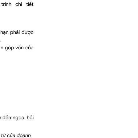
ình chi tiết
 hạn phải được
.
ận góp vốn của
n đến ngoại hối
u tư của doanh