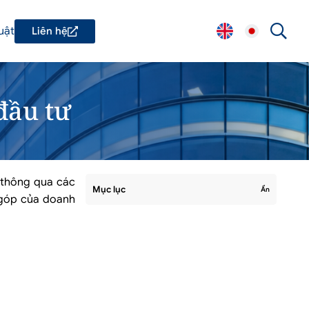
uật
Liên hệ
đầu tư
 thông qua các
Mục lục
Ẩn
 góp của doanh