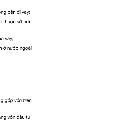
ng bên đi vay;
p thuộc sở hữu
ho vay;
ản ở nước ngoài
ng góp vốn trên
ăng vốn đầu tư,