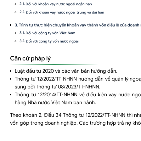
Đối với khoản vay nước ngoài ngắn hạn
Đối với khoản vay nước ngoài trung và dài hạn
Trình tự thực hiện chuyển khoản vay thành vốn điều lệ của doanh
Đối với công ty vốn Việt Nam
Đối với công ty vốn nước ngoài
Một số câu hỏi liên quan về chuyển đổi khoản vay nước ngoài thà
Căn cứ pháp lý
Khoản vay nước ngoài có được chuyển thành vốn đầu tư không?
Luật đầu tư 2020 và các văn bản hướng dẫn.
Cần làm gì để chuyển khoản vay nước ngoài thành vốn đầu tư?
Thông tư 12/2022/TT-NHNN hướng dẫn về quản lý ngoại 
sung bởi Thông tư 08/2023/TT-NHNN.
Thông tư 12/2014/TT-NHNN về điều kiện vay nước n
hàng Nhà nước Việt Nam ban hành.
Theo khoản 2, Điều 34 Thông tư 12/2022/TT-NHNN thì n
vốn góp trong doanh nghiệp. Các trường hợp trả nợ khô