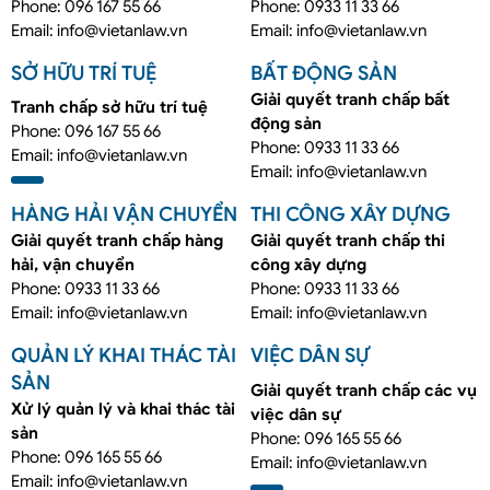
Phone: 096 167 55 66
Phone: 0933 11 33 66
Email: info@vietanlaw.vn
Email: info@vietanlaw.vn
SỞ HỮU TRÍ TUỆ
BẤT ĐỘNG SẢN
Giải quyết tranh chấp bất
Tranh chấp sở hữu trí tuệ
động sản
Phone: 096 167 55 66
Phone: 0933 11 33 66
Email: info@vietanlaw.vn
Email: info@vietanlaw.vn
HÀNG HẢI VẬN CHUYỂN
THI CÔNG XÂY DỰNG
Giải quyết tranh chấp hàng
Giải quyết tranh chấp thi
hải, vận chuyển
công xây dựng
Phone: 0933 11 33 66
Phone: 0933 11 33 66
Email: info@vietanlaw.vn
Email: info@vietanlaw.vn
QUẢN LÝ KHAI THÁC TÀI
VIỆC DÂN SỰ
SẢN
Giải quyết tranh chấp các vụ
Xử lý quản lý và khai thác tài
việc dân sự
sản
Phone: 096 165 55 66
Phone: 096 165 55 66
Email: info@vietanlaw.vn
Email: info@vietanlaw.vn