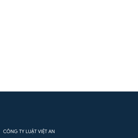
Liên hệ
(+84) 961571818
(Zalo / Whatsapp / Viber)
Liên hệ qua Whatsapp
CÔNG TY LUẬT VIỆT AN