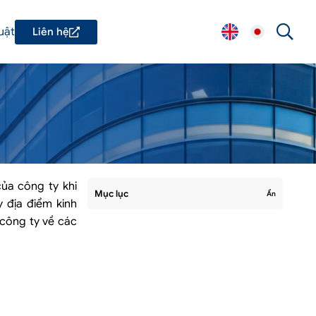
uật
Liên hệ
ủa công ty khi
Mục lục
Ẩn
 địa điểm kinh
công ty về các