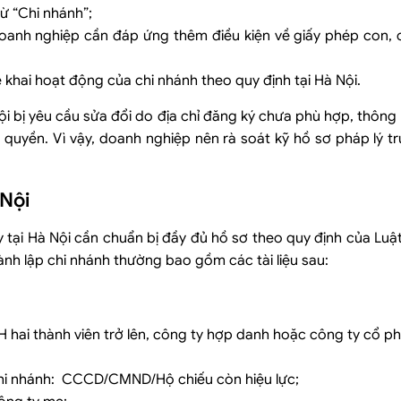
ừ “Chi nhánh”;
doanh nghiệp cần đáp ứng thêm điều kiện về giấy phép con, 
 khai hoạt động của chi nhánh theo quy định tại Hà Nội.
Nội bị yêu cầu sửa đổi do địa chỉ đăng ký chưa phù hợp, thông
uyền. Vì vậy, doanh nghiệp nên rà soát kỹ hồ sơ pháp lý tr
 Nội
y tại Hà Nội cần chuẩn bị đầy đủ hồ sơ theo quy định của Lu
nh lập chi nhánh thường bao gồm các tài liệu sau:
H hai thành viên trở lên, công ty hợp danh hoặc công ty cổ ph
chi nhánh: CCCD/CMND/Hộ chiếu còn hiệu lực;