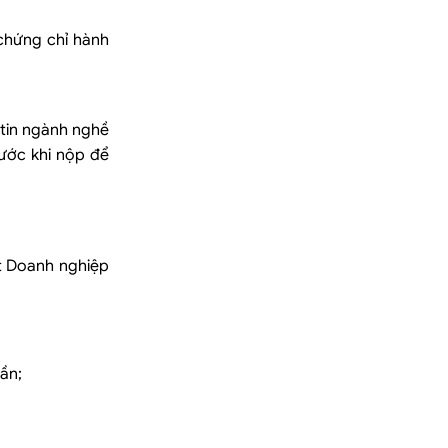
chứng chỉ hành
 tin ngành nghề
ước khi nộp để
ật Doanh nghiệp
ần;