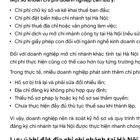
Một số khoản chi phí doanh nghiệp cần lưu ý:
Chi phí chữ ký số và kê khai thuế ban đầu;
Chi phí đặt biển hiệu chi nhánh tại Hà Nội;
Chi phí thuê địa chỉ hoặc văn phòng làm việc;
Chi phí dịch vụ mở chi nhánh công ty tại Hà Nội (nếu sử
Chi phí giấy phép con đối với ngành nghề kinh doanh có
Đối với doanh nghiệp mở chi nhánh khác tỉnh tại Hà Nộ
chi phí thực hiện cũng có thể cao hơn tùy từng trường h
Trong thực tế, nhiều doanh nghiệp phát sinh thêm chi phí
Hồ sơ bị trả lại và phải sửa đổi nhiều lần;
Địa chỉ đăng ký không phù hợp quy định;
Thiếu hồ sơ pháp lý hoặc ký hồ sơ sai thẩm quyền;
Chưa thực hiện đầy đủ thủ tục thuế sau khi thành lập.
Vì vậy, doanh nghiệp nên rà soát kỹ hồ sơ và quy trình t
đăng ký chi nhánh tại Hà Nội được thực hiện nhanh chóng
Lưu ý khi đặt địa chỉ chi nhánh tại Hà Nội