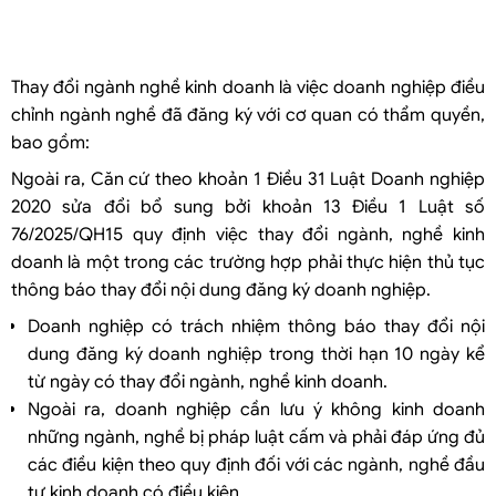
Thay đổi ngành nghề kinh doanh có phải đổi giấy phép không?
Bổ sung ngành nghề kinh doanh online được không?
Có được xuất hóa đơn khi chưa bổ sung ngành nghề không?
Thay đổi ngành nghề kinh doanh là việc doanh nghiệp điều
Thay đổi ngành nghề kinh doanh mất bao lâu?
chỉnh ngành nghề đã đăng ký với cơ quan có thẩm quyền,
Doanh nghiệp FDI bổ sung ngành nghề có cần điều chỉnh IRC không?
bao gồm:
Có bị phạt nếu không bổ sung ngành nghề kinh doanh không?
Ngoài ra, Căn cứ theo khoản 1 Điều 31 Luật Doanh nghiệp
Doanh nghiệp có bắt buộc phải làm thủ tục điều chỉnh khi kinh doanh
2020 sửa đổi bổ sung bởi khoản 13 Điều 1 Luật số
thêm lĩnh vực mới không?
76/2025/QH15 quy định việc thay đổi ngành, nghề kinh
Chi phí bổ sung ngành nghề kinh doanh bao nhiêu?
doanh là một trong các trường hợp phải thực hiện thủ tục
Có phải nộp lệ phí nhà nước không?
thông báo thay đổi nội dung đăng ký doanh nghiệp.
Có cần thuê luật sư không?
Doanh nghiệp có trách nhiệm thông báo thay đổi nội
Khi bổ sung ngành nghề, có bắt buộc phải áp mã ngành cấp 4
dung đăng ký doanh nghiệp trong thời hạn 10 ngày kể
không?
từ ngày có thay đổi ngành, nghề kinh doanh.
Khi chủ động rút bớt (giảm) ngành nghề kinh doanh, công ty có cần
Ngoài ra, doanh nghiệp cần lưu ý không kinh doanh
nộp hồ sơ thông báo riêng cho cơ quan Thuế không?
những ngành, nghề bị pháp luật cấm và phải đáp ứng đủ
Dịch vụ thay đổi ngành nghề kinh doanh của Công ty luật Việt An
các điều kiện theo quy định đối với các ngành, nghề đầu
tư kinh doanh có điều kiện.
Phạm vi dịch vụ của Luật Việt An bao gồm: