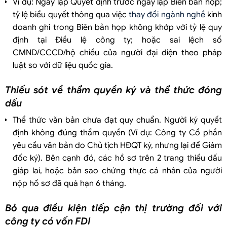
Ví dụ: Ngày lập Quyết định trước ngày lập Biên bản họp;
tỷ lệ biểu quyết thông qua việc
thay đổi ngành nghề
kinh
doanh ghi trong Biên bản họp không khớp với tỷ lệ quy
định tại Điều lệ công ty; hoặc sai lệch số
CMND/CCCD/hộ chiếu của người đại diện theo pháp
luật so với dữ liệu quốc gia.
Thiếu sót về thẩm quyền ký và thể thức đóng
dấu
Thể thức văn bản chưa đạt quy chuẩn. Người ký quyết
định không đúng thẩm quyền (Ví dụ: Công ty Cổ phần
yêu cầu văn bản do Chủ tịch HĐQT ký, nhưng lại để Giám
đốc ký). Bên cạnh đó, các hồ sơ trên 2 trang thiếu dấu
giáp lai, hoặc bản sao chứng thực cá nhân của người
nộp hồ sơ đã quá hạn 6 tháng.
Bỏ qua điều kiện tiếp cận thị trường đối với
công ty có vốn FDI