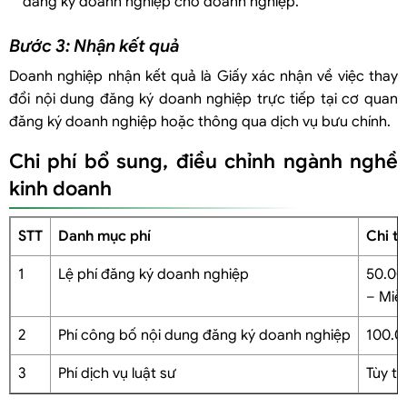
đăng ký doanh nghiệp cho doanh nghiệp.
Bước 3: Nhận kết quả
Doanh nghiệp nhận kết quả là Giấy xác nhận về việc thay
đổi nội dung đăng ký doanh nghiệp trực tiếp tại cơ quan
đăng ký doanh nghiệp hoặc thông qua dịch vụ bưu chính.
Chi phí bổ sung, điều chỉnh ngành nghề
kinh doanh
STT
Danh mục phí
Chi ti
1
Lệ phí đăng ký doanh nghiệp
50.00
– Miễ
2
Phí công bố nội dung đăng ký doanh nghiệp
100.0
3
Phí dịch vụ luật sư
Tùy t