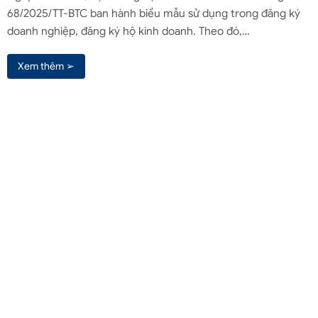
68/2025/TT-BTC ban hành biểu mẫu sử dụng trong đăng ký
doanh nghiệp, đăng ký hộ kinh doanh. Theo đó,…
Xem thêm ➢
Liên hệ qua Zalo
Liên hệ
(+84) 961571818